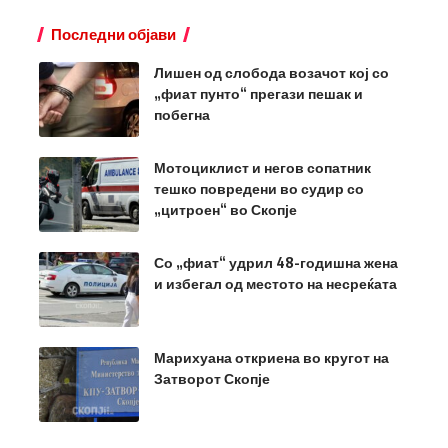
Последни објави
Лишен од слобода возачот кој со
„фиат пунто“ прегази пешак и
побегна
Мотоциклист и негов сопатник
тешко повредени во судир со
„цитроен“ во Скопје
Со „фиат“ удрил 48-годишна жена
и избегал од местото на несреќата
Марихуана откриена во кругот на
Затворот Скопје