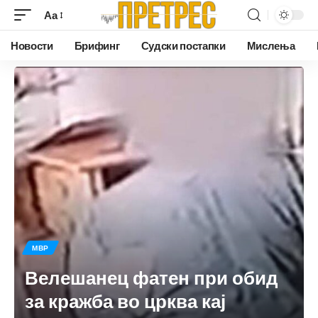
Аа
Новости
Брифинг
Судски постапки
Мислења
МВР
Велешанец фатен при обид
за кражба во црква кај