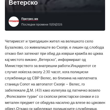
Ветерско
Претрес.мк
Последни промени 10/06/2026
Четириесет и тригодишен жител на велешкото село
Бузалково, со живеалиште во Скопје, е лишен од слобода
откако бил затекнат при обид да изврши кражба во црква
кај местото викано „Ветерско“, информираат од
Министерството за внатрешни работи.Инцидентот се
случил ноќеска околу 2:30 часот, кога полициски
службеници од СВР Велес, во близина на наплатната
станица Сопот на автопатот Скопје – Велес, го
забележале Д.М. (43) како излегува од патничко возило
„Фолксваген туран“ со скопски регистарски ознаки и со
метален предмет се обидува насилно да влезе во црковен
објект.Откако ги забележал полициските службеници,