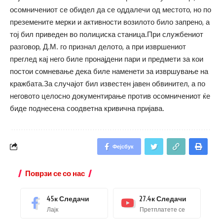
осомничениот се обидел да се оддалечи од местото, но по
преземените мерки и активности возилото било запрено, а
тој бил приведен во полициска станица.При службениот
разговор, Д.М. го признал делото, а при извршениот
преглед кај него биле пронајдени пари и предмети за кои
постои сомневање дека биле наменети за извршување на
кражбата.За случајот бил известен јавен обвинител, а по
неговото целосно документирање против осомничениот ќе
биде поднесена соодветна кривична пријава.
Фејсбук
Поврзи се со нас
45к
Следачи
27.4к
Следачи
Лајк
Претплатете се