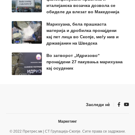
италијанска возачка дозвола се
обиделе да влезат во Македонија
Марихуана, бела прашкаста
материја и дробилка пронајдени
кај пет лица во Скопје, меѓу нив и
државјанин на Шведска
Во затворот „Идризово“
пронајдени 27 пакувања марихуана
кај осуденик
Заследи нѐ
Маркетинг
© 2022 Претрес.мк | СТ Групација-Скопје. Сите права се задржани.