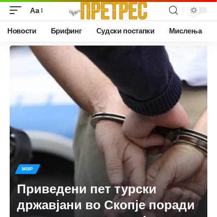
Аа
Новости
Брифинг
Судски постапки
Мислења
МВР
Приведени пет турски
државјани во Скопје поради