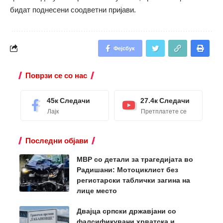
бидат поднесени соодветни пријави.
Фејсбук
Поврзи се со нас
45к
Следачи
27.4к
Следачи
Лајк
Претплатете се
Последни објави
МВР со детали за трагедијата во
Радишани: Мотоциклист без
регистарски таблички загина на
лице место
Двајца српски државјани со
фалсификувани хрватска и