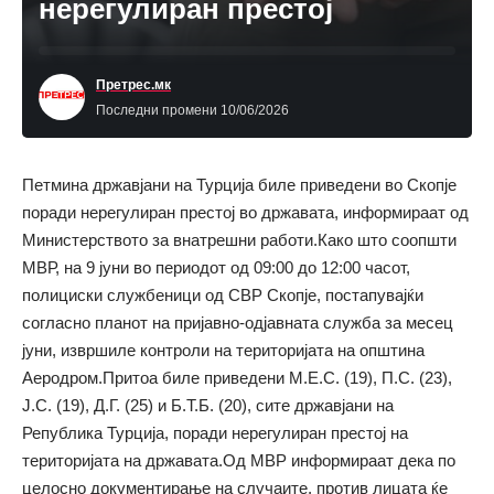
нерегулиран престој
Претрес.мк
Последни промени 10/06/2026
Петмина државјани на Турција биле приведени во Скопје
поради нерегулиран престој во државата, информираат од
Министерството за внатрешни работи.Како што соопшти
МВР, на 9 јуни во периодот од 09:00 до 12:00 часот,
полициски службеници од СВР Скопје, постапувајќи
согласно планот на пријавно-одјавната служба за месец
јуни, извршиле контроли на територијата на општина
Аеродром.Притоа биле приведени М.Е.С. (19), П.С. (23),
Ј.С. (19), Д.Г. (25) и Б.Т.Б. (20), сите државјани на
Република Турција, поради нерегулиран престој на
територијата на државата.Од МВР информираат дека по
целосно документирање на случаите, против лицата ќе