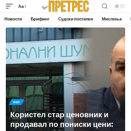
Аа
Новости
Брифинг
Судски постапки
Мислења
МВР
Користел стар ценовник и
продавал по пониски цени: