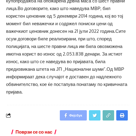
купопродажба на опожарена дрвна маса со шест правни
лица.Во договорите, како што наведува МВР, бил
користен ценовник од 5 декември 2014 година, кој во тој
момент бил неважечки и содржел пониски цени од
важечкиот ценовник донесен на 21 јули 2022 година.Сите
осум договори биле реализирани, при што, според
полицијата, на шесте правни лица им била овозможена
имотна корист во износ од 2.053.838 денари. За истиот
износ, како што се наведува во пријавата, била
предизвикана штета на ЈП „Национални шуми“.Од МВР
информираат дека случајот е доставен до надлежното
обвинителство, кое ќе постапува понатаму по кривичната
пријава.
Фејсбук
Поврзи се со нас