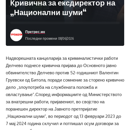
Кривична за ексдиректор на
„Национални шуми“
Претрес.мк
Последни промени 08/06/2026
Надворешната канцеларија за криминалистички работи
Делчево поднесе кривична пријава до Основното јавно
обвинителство Делчево против 52-годишниот Валентин
Груевски од Битола, поради сомнение за сторено кривично
дело „злоупотреба на службената положба и
овластување“.Според информациите од Министерството
за внатрешни работи, пријавениот, во својство на
поранешен директор на Јавното претпријатие
„Национални шуми“, во периодот од 13 февруари 2023 до
7 мај 2024 година склучил и потпишал осум договори за