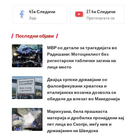
45к
Следачи
27.4к
Следачи
Лајк
Претплатете се
Последни објави
МВР со детали за трагедијата во
Радишани: Мотоциклист без
регистарски таблички загина на
лице место
Двајца српски државјани со
фалсификувани хрватска и
италијанска возачка дозвола се
обиделе да влезат во Македонија
Марихуана, бела прашкаста
материја и дробилка пронајдени кај
пет лица во Скопје, меѓу нив и
државјанин на Шведска