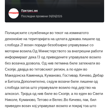
Претрес.мк
Последни промени 06/06/2026
Полициските службеници во текот на изминатото
деноноќие на територијата на целата држава лишиле од
слобода 21 возач поради безобѕирно управување со
моторни возила.Од Министерството за внатрешни работи
информираат дека 13 од приведените управувале возило
без возачка дозвола. Од нив петмина биле затекнати во
Скопје, двајца во тетовскиот регион, а по еден во
Македонска Каменица, Куманово, Гостивар, Кичево, Дебар
и Битола.Дополнително, седум возачи биле лишени од
слобода затоа што управувале возило под дејство на
алкохол. Тројца од нив биле во Скопје, а по еден во Свети
Николе, Куманово, Тетово и Велес.Во Кичево, пак, бил
приведен возач кој управувал возило и покрај тоа што