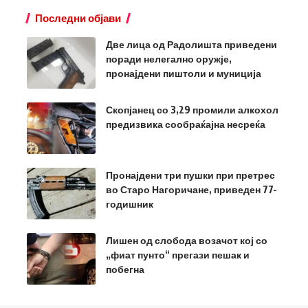
Последни објави
Две лица од Радолишта приведени
поради нелегално оружје,
пронајдени пиштоли и муниција
Скопјанец со 3,29 промили алкохол
предизвика сообраќајна несреќа
Пронајдени три пушки при претрес
во Старо Нагоричане, приведен 77-
годишник
Лишен од слобода возачот кој со
„фиат пунто“ прегази пешак и
побегна