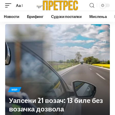
Аа
Новости
Брифинг
Судски постапки
Мислења
МВР
Уапсени 21 возач: 13 биле без
возачка дозвола