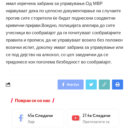
имал изречена забрана за управување.Од МВР
најавуваат дека по целосно документирање на случаите
против сите сторители ќе бидат поднесени соодветни
кривични пријави.Воедно, полицијата апелира до сите
учесници во сообраќајот да ги почитуваат сообраќајните
правила и прописи, да не управуваат возило без положен
возачки испит, доколку имаат забрана за управување или
се под дејство на алкохол, со цел заеднички да се
придонесе кон поголема безбедност во сообраќајот.
Фејсбук
Поврзи се со нас
45к
Следачи
27.4к
Следачи
Лајк
Претплатете се