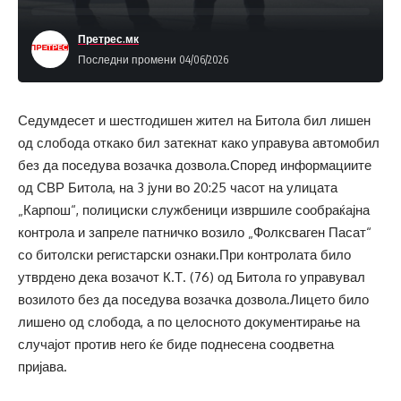
Претрес.мк
Последни промени 04/06/2026
Седумдесет и шестгодишен жител на Битола бил лишен
од слобода откако бил затекнат како управува автомобил
без да поседува возачка дозвола.Според информациите
од СВР Битола, на 3 јуни во 20:25 часот на улицата
„Карпош“, полициски службеници извршиле сообраќајна
контрола и запреле патничко возило „Фолксваген Пасат“
со битолски регистарски ознаки.При контролата било
утврдено дека возачот К.Т. (76) од Битола го управувал
возилото без да поседува возачка дозвола.Лицето било
лишено од слобода, а по целосното документирање на
случајот против него ќе биде поднесена соодветна
пријава.