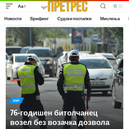
Аа
Новости
Брифинг
Судски постапки
Мислења
МВР
76-годишен битолчанец
возел без возачка дозвола