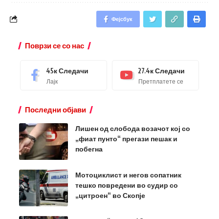
Фејсбук
Поврзи се со нас
45к
Следачи
27.4к
Следачи
Лајк
Претплатете се
Последни објави
Лишен од слобода возачот кој со
„фиат пунто“ прегази пешак и
побегна
Мотоциклист и негов сопатник
тешко повредени во судир со
„цитроен“ во Скопје