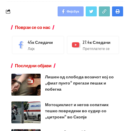
Фејсбук
Поврзи се со нас
45к
Следачи
27.4к
Следачи
Лајк
Претплатете се
Последни објави
Лишен од слобода возачот кој со
„фиат пунто“ прегази пешак и
побегна
Мотоциклист и негов сопатник
тешко повредени во судир со
„цитроен“ во Скопје