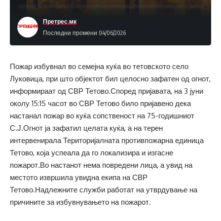
Претрес.мк
Последни промени 04/06/2026
Пожар избувнал во семејна куќа во тетовското село
Луковица, при што објектот бил целосно зафатен од огнот,
информираат од СВР Тетово.Според пријавата, на 3 јуни
околу 15:15 часот во СВР Тетово било пријавено дека
настанал пожар во куќа сопственост на 75-годишниот
С.Ј.Огнот ја зафатил целата куќа, а на терен
интервенирала Територијалната противпожарна единица
Тетово, која успеала да го локализира и изгасне
пожарот.Во настанот нема повредени лица, а увид на
местото извршила увидна екипа на СВР
Тетово.Надлежните служби работат на утврдување на
причините за избувнувањето на пожарот.