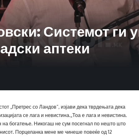
овски: Системот ги 
адски аптеки
стот „Претрес со Ландов“, изјави дека тврдењата дека
зацијата се лага и невистина.„Тоа е лага и невистина.
ин на богатење. Никогаш не сум посегнал по нешто што
изнисот. Порцеланка мене ме чинеше повеќе од 12