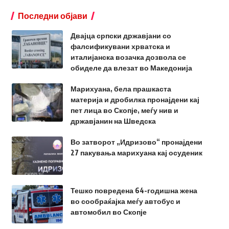
Последни објави
Двајца српски државјани со
фалсификувани хрватска и
италијанска возачка дозвола се
обиделе да влезат во Македонија
Марихуана, бела прашкаста
материја и дробилка пронајдени кај
пет лица во Скопје, меѓу нив и
државјанин на Шведска
Во затворот „Идризово“ пронајдени
27 пакувања марихуана кај осуденик
Тешко повредена 64-годишна жена
во сообраќајка меѓу автобус и
автомобил во Скопје