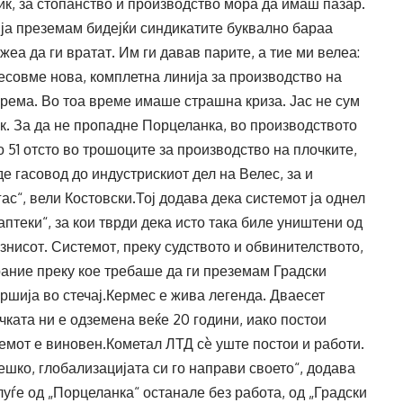
ик, за стопанство и производство мора да имаш пазар.
 ја преземам бидејќи синдикатите буквално бараа
еа да ги вратат. Им ги давав парите, а тие ми велеа:
онесовме нова, комплетна линија за производство на
рема. Во тоа време имаше страшна криза. Јас не сум
ик. За да не пропадне Порцеланка, во производството
 51 отсто во трошоците за производство на плочките,
е гасовод до индустрискиот дел на Велес, за и
гас“, вели Костовски.Тој додава дека системот ја однел
аптеки“, за кои тврди дека исто така биле уништени од
знисот. Системот, преку судството и обвинителството,
рание преку кое требаше да ги преземам Градски
вршија во стечај.Кермес е жива легенда. Дваесет
чката ни е одземена веќе 20 години, иако постои
емот е виновен.Кометал ЛТД сè уште постои и работи.
шко, глобализацијата си го направи своето“, додава
луѓе од „Порцеланка“ останале без работа, од „Градски