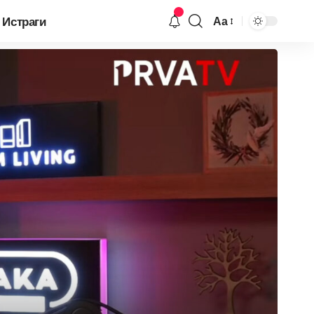
Истраги
Аа