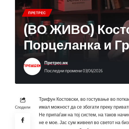
ПРЕТРЕС
(ВО ЖИВО) Кост
Порцеланка и Гр
Претрес.мк
Последни промени 03/06/2026
Трифун Костовски, во гостување во потка
имал можност да се збогати преку привати
Сподели
Не припаѓам на тој систем, на таков нач
не е мое. Јас сум живеел во светот на б