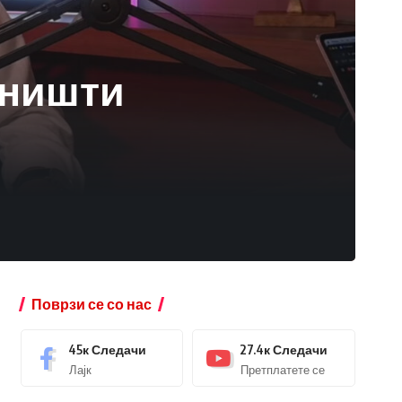
уништи
Поврзи се со нас
45к
Следачи
27.4к
Следачи
Лајк
Претплатете се