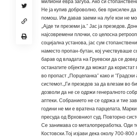
милиони евра загуба. Ако си стопанствен
Не ја купив доброволно, бев присилен да
помош. Им давав заеми на луѓе кои не мож
„Ајде ти преземи ја.“ Јас ја презедов. Д
најсовремени плочки, со целосна ретрооп
социјална установа, јас сум стопанствен
наместо пропан-бутан, кој учествуваше со
барав од владата на Груевски да се довед
останатите објекти да можат да користат 
во пропаст „Порцеланка“ како и “Градски 
системот.„Ги презедов за да влезам во би
дозволи да не се одржи генералното соб
аптеки. Собранието не се одржа и тие за
години не ми е вратена парцелата. Марки
пресуда од Врховниот суд. Повторно сист
Се занимава со металопреработка. Оди те
Костовски.Тој изјави дека околу 700-800 