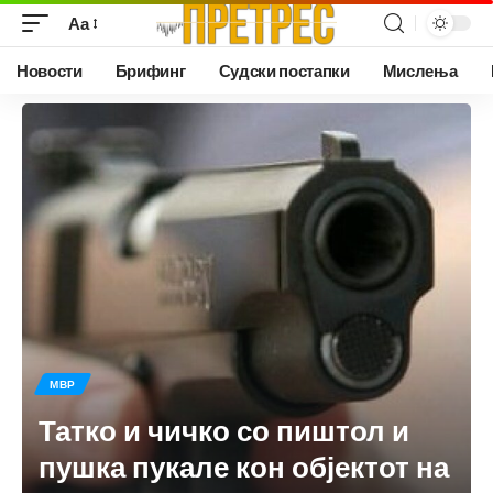
Аа
Новости
Брифинг
Судски постапки
Мислења
МВР
Татко и чичко со пиштол и
пушка пукале кон објектот на