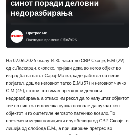
синот поради деловни
недоразбирања
Претрес.мк
Последни промени 03/06/2026
На 02.06.2026 околу 14:30 часот во СВР Скопје, Е.М (29)
од с.Ласкарци, скопско, пријави дека во негов објект во
изградба на патот Сарај-Матка, каде работел со негов
пријател, дошле неговиот татко Е.М.(57) и неговиот чичко
С.М.(45), со кои што имал претходни деловни
недоразбирања, а откако им рекол да го напуштат објектот
тие со пиштол и ловечка пушка почнале да пукаат кон
објектот и го оштетиле неговото патничко возило.По
преземени мерки полициски службеници од СВР Скопје го
лишија од слобода Е.М., а при извршен претрес во