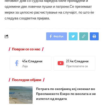
неговиот дом со судска наредба биле пронајдени и
одземени две ловечки пушки и патрони.Се преземаат
мерки за целосно расчистување на случајот, по што ќе
следува соодветна пријава.
Фејсбук
Поврзи се со нас
45к
Следачи
27.4к
Следачи
Лајк
Претплатете се
Последни објави
Потрага по скопјанец кој скокнал во
Преспанското Езеро по веслата и не
излегол од водата