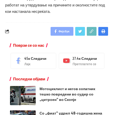
работат на утврдување на причините и околностите под
кои настанала несреќата.
Фејсбук
Поврзи се со нас
45к
Следачи
27.4к
Следачи
Лајк
Претплатете се
Последни објави
Мотоциклист и негов сопатник
тешко повредени во судир со
„цитроен“ во Скопје
Со „фиат“ удрил 48-годишна жена