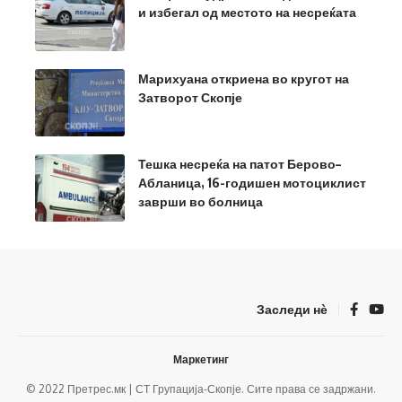
и избегал од местото на несреќата
Марихуана откриена во кругот на
Затворот Скопје
Тешка несреќа на патот Берово–
Абланица, 16-годишен мотоциклист
заврши во болница
Заследи нѐ
Маркетинг
© 2022 Претрес.мк | СТ Групација-Скопје. Сите права се задржани.