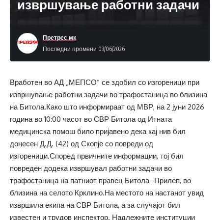
извршување работни задачи
Претрес.мк
Последни промени 03/06/2026
Вработен во АД „МЕПСО“ се здобил со изгореници при
извршување работни задачи во трафостаница во близина
на Битола.Како што информираат од МВР, на 2 јуни 2026
година во 10:00 часот во СВР Битола од Итната
медицинска помош било пријавено дека кај нив бил
донесен Д.Д. (42) од Скопје со повреди од
изгореници.Според првичните информации, тој бил
повреден додека извршувал работни задачи во
трафостаница на патниот правец Битола–Прилеп, во
близина на селото Крклино.На местото на настанот увид
извршила екипа на СВР Битола, а за случајот бил
известен и трудов инспектор. Надлежните институции