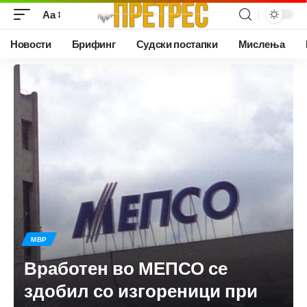
Аа
Новости
Брифинг
Судски постапки
Мислења
МВР
Вработен во МЕПСО се
здобил со изгореници при