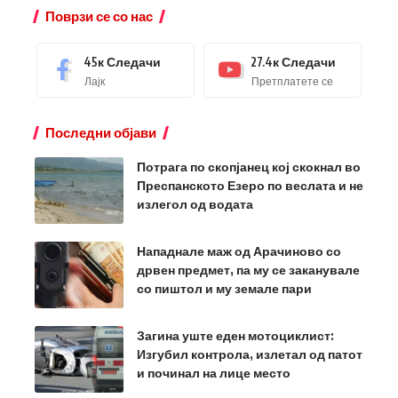
Поврзи се со нас
45к
Следачи
27.4к
Следачи
Лајк
Претплатете се
Последни објави
Потрага по скопјанец кој скокнал во
Преспанското Езеро по веслата и не
излегол од водата
Нападнале маж од Арачиново со
дрвен предмет, па му се заканувале
со пиштол и му земале пари
Загина уште еден мотоциклист:
Изгубил контрола, излетал од патот
и починал на лице место