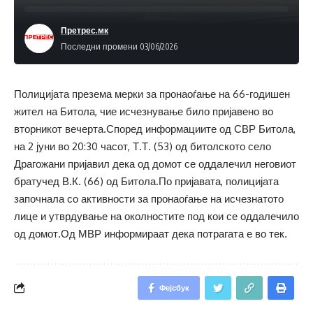
Претрес.мк
Последни промени 03/06/2026
Полицијата презема мерки за пронаоѓање на 66-годишен
жител на Битола, чие исчезнување било пријавено во
вторникот вечерта.Според информациите од СВР Битола,
на 2 јуни во 20:30 часот, Т.Т. (53) од битолското село
Драгожани пријавил дека од домот се оддалечил неговиот
братучед В.К. (66) од Битола.По пријавата, полицијата
започнала со активности за пронаоѓање на исчезнатото
лице и утврдување на околностите под кои се оддалечило
од домот.Од МВР информираат дека потрагата е во тек.
Фејсбук