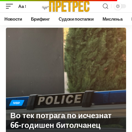
Аа
Новости
Брифинг
Судски постапки
Мислења
МВР
Во тек потрага по исчезнат
66-годишен битолчанец