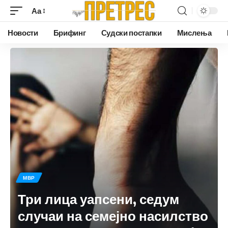
Аа
Новости
Брифинг
Судски постапки
Мислења
МВР
Три лица уапсени, седум
случаи на семејно насилство