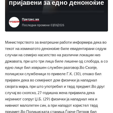
пријавени за едно деноноќие
Претрес.мк
Последни промени 03/06/2026
Министерството за внатрешни работи информира дека во
текот на изминатото деноноќие биле евидентирани седум
случаи на семејно насилство на различни локации низ
државата, при што три лица биле лишени од слобода, а со
едно лице бил извршен службен разговор.Во Скопје,
полициски службеници го привеле Г.К. (30), откако бил
пријавен дека во семејниот дом физички ја нападнал
својата мајка, при што употребил и тврд предмет.Во друг
случај во скопско, 27-годишна жена пријавила дека
нејзиниот сопруг Џ.Б. (29) физички ја нападнал неа и
нивниот малолетен син, а при нападот користел тврд
предмет.Во Полициската станица Ѓорче Петров бил