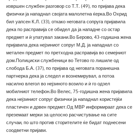
извршен службен разговор со Т.Т. (49), по пријава дека
физички ја нападнал својата малолетна ќерка.Во Охрид
бил уапсен К.Л. (33), откако неговата сопруга пријавила
дека по расправија се обидел да ја нападне со остар
предмет и ѝ упатувал закани.Во Берово, 43-годишна жена
пријавила дека нејзиниот сопруг М.Д. ја нападнал со
метален предмет по претходна расправија во семејниот
дом.Полициски службеници во Тетово го лишиле од
слобода Б.А. (37), по пријава од неговата поранешна
партнерка дека ја следел и вознемирувал, а потоа
насилно влегол во нејзиното возило и ѝ го одзел
мобилниот телефон.Во Велес, 75-годишна жена пријавила
дека нејзиниот сопруг физички ја нападнал користејќи
пластичен и дрвен предмет.Од МВР информираат дека се
преземаат мерки за целосно расчистување на сите
случаи, по што против сторителите ќе бидат поднесени
соодветни пријави.