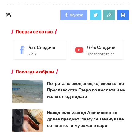
Фејсбук
Поврзи се со нас
45к
Следачи
27.4к
Следачи
Лајк
Претплатете се
Последни објави
Потрага по скопјанец кој скокнал во
Преспанското Езеро по веслата и не
излегол од водата
Нападнале маж од Арачиново со
дрвен предмет, па му се заканувале
со пиштол и му земале пари