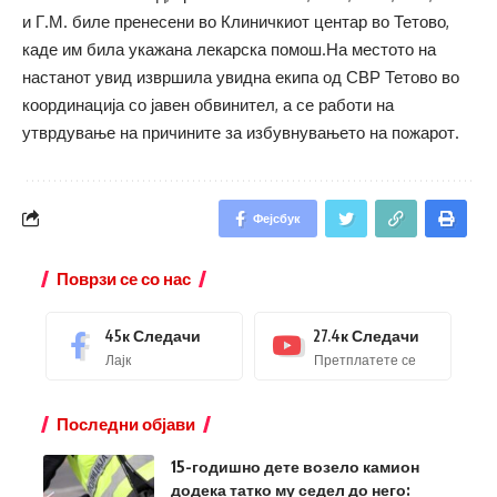
и Г.М. биле пренесени во Клиничкиот центар во Тетово,
каде им била укажана лекарска помош.На местото на
настанот увид извршила увидна екипа од СВР Тетово во
координација со јавен обвинител, а се работи на
утврдување на причините за избувнувањето на пожарот.
Фејсбук
Поврзи се со нас
45к
Следачи
27.4к
Следачи
Лајк
Претплатете се
Последни објави
15-годишно дете возело камион
додека татко му седел до него: