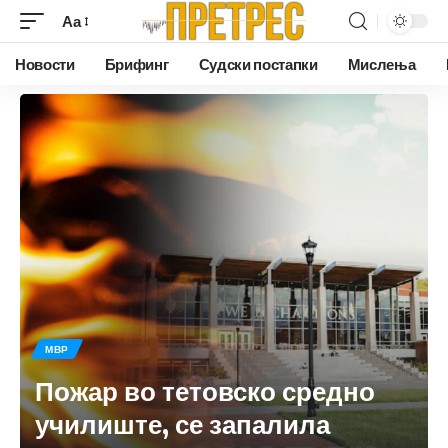
Аа
Новости
Брифинг
Судски постапки
Мислења
МВР
Пожар во тетовско средно
училиште, се запалила