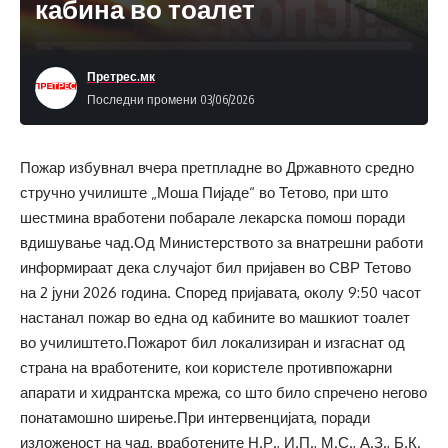
кабина во тоалет
Претрес.мк
Последни промени 03/06/2026
Пожар избувнал вчера претпладне во Државното средно
стручно училиште „Моша Пијаде“ во Тетово, при што
шестмина вработени побарале лекарска помош поради
вдишување чад.Од Министерството за внатрешни работи
информираат дека случајот бил пријавен во СВР Тетово
на 2 јуни 2026 година. Според пријавата, околу 9:50 часот
настанал пожар во една од кабините во машкиот тоалет
во училиштето.Пожарот бил локализиран и изгаснат од
страна на вработените, кои користеле противпожарни
апарати и хидрантска мрежа, со што било спречено негово
понатамошно ширење.При интервенцијата, поради
изложеност на чад, вработените Н.Р., И.П., М.С., А.З., Б.К.