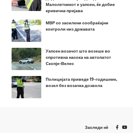
Малолетникот е уапсен, ќе добие
кривична пријава
МВР со засилени сообраќајни
контроли низ државата
Уапсен возачот што возеше во
спротивна насока на автопатот
Скопје–Велес
Полицијата приведе 19-годишник,
возел без возачка дозвола
Заследи нѐ