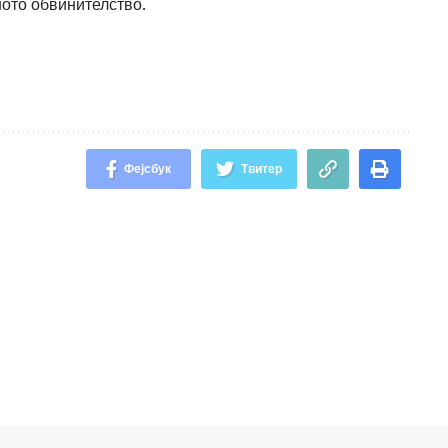
ото обвинителство.
Фејсбук
Твитер