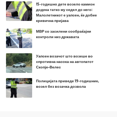
15-годишно дете возело камион
додека татко му седел до него:
Малолетникот е уапсен, ќе добие
кривична пријава
МВР со засилени сообраќајни
контроли низ државата
Уапсен возачот што возеше во
спротивна насока на автопатот
Скопје–Велес
Полицијата приведе 19-годишник,
возел без возачка дозвола