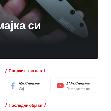
мајка си
Поврзи се со нас
45к
Следачи
27.4к
Следачи
Лајк
Претплатете се
Последни објави