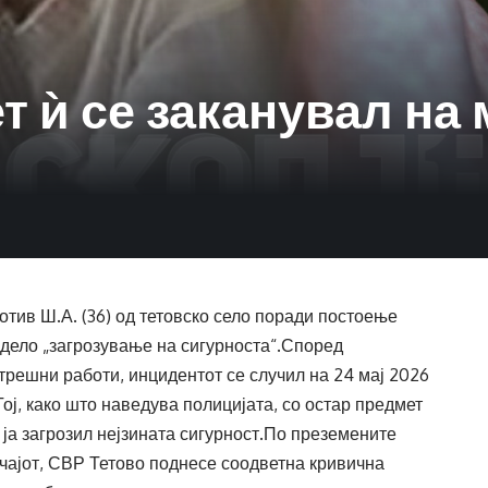
 ѝ се заканувал на 
тив Ш.А. (36) од тетовско село поради постоење
 дело „загрозување на сигурноста“.Според
решни работи, инцидентот се случил на 24 мај 2026
ој, како што наведува полицијата, со остар предмет
о ја загрозил нејзината сигурност.По преземените
чајот, СВР Тетово поднесе соодветна кривична