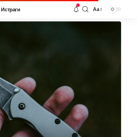
Истраги
Аа