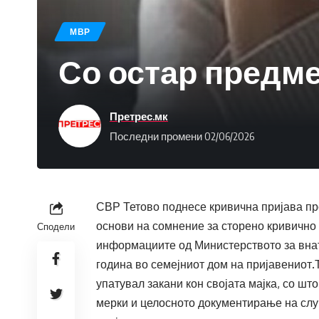
МВР
Со остар предмет
Претрес.мк
Последни промени 02/06/2026
СВР Тетово поднесе кривична пријава про
основи на сомнение за сторено кривично
Сподели
информациите од Министерството за внат
година во семејниот дом на пријавениот.Т
упатувал закани кон својата мајка, со шт
мерки и целосното документирање на слу