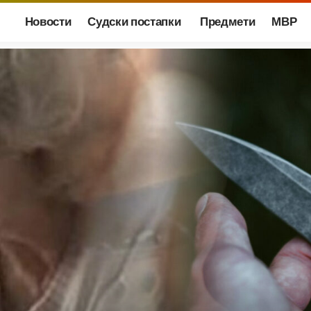
Новости
Судски постапки
Предмети
МВР