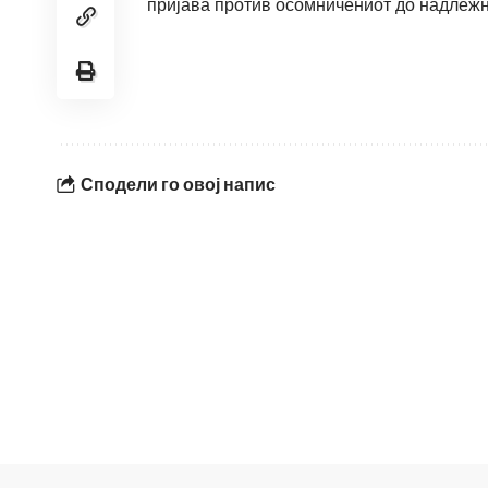
пријава против осомничениот до надлежн
Сподели го овој напис