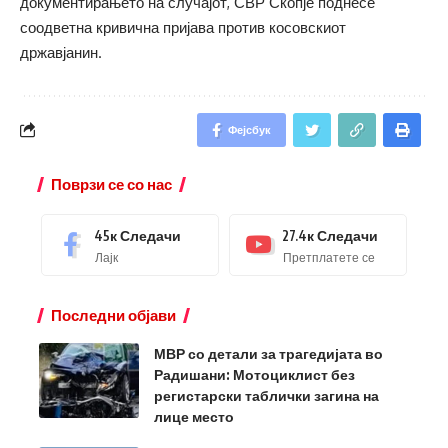
документирањето на случајот, СВР Скопје поднесе
соодветна кривична пријава против косовскиот
државјанин.
Фејсбук
Поврзи се со нас
45к
Следачи
27.4к
Следачи
Лајк
Претплатете се
Последни објави
МВР со детали за трагедијата во
Радишани: Мотоциклист без
регистарски таблички загина на
лице место