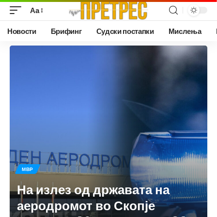
Аа
Новости
Брифинг
Судски постапки
Мислења
МВР
На излез од државата на
аеродромот во Скопје