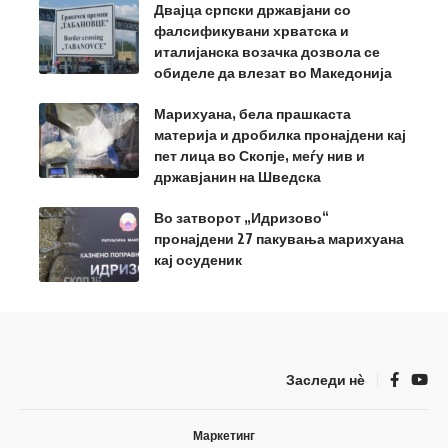
Двајца српски државјани со
фалсификувани хрватска и
италијанска возачка дозвола се
обиделе да влезат во Македонија
Марихуана, бела прашкаста
материја и дробилка пронајдени кај
пет лица во Скопје, меѓу нив и
државјанин на Шведска
Во затворот „Идризово“
пронајдени 27 пакувања марихуана
кај осуденик
Заследи нѐ
Маркетинг