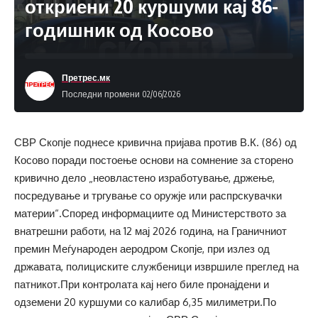
откриени 20 куршуми кај 86-
годишник од Косово
Претрес.мк
Последни промени 02/06/2026
СВР Скопје поднесе кривична пријава против В.К. (86) од
Косово поради постоење основи на сомнение за сторено
кривично дело „неовластено изработување, држење,
посредување и тргување со оружје или распрскувачки
материи“.Според информациите од Министерството за
внатрешни работи, на 12 мај 2026 година, на Граничниот
премин Меѓународен аеродром Скопје, при излез од
државата, полициските службеници извршиле преглед на
патникот.При контролата кај него биле пронајдени и
одземени 20 куршуми со калибар 6,35 милиметри.По