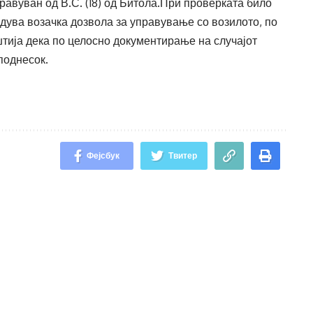
равуван од В.С. (18) од Битола.При проверката било
дува возачка дозвола за управување со возилото, по
ија дека по целосно документирање на случајот
поднесок.
Фејсбук
Твитер