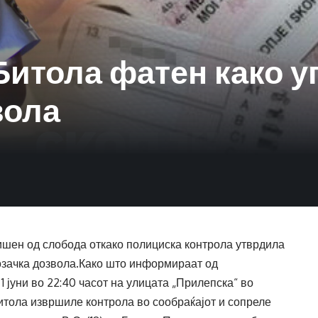
Битола фатен како 
вола
шен од слобода откако полициска контрола утврдила
озачка дозвола.Како што информираат од
 јуни во 22:40 часот на улицата „Прилепска“ во
тола извршиле контрола во сообраќајот и сопреле