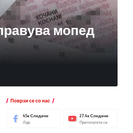
управува мопед
Поврзи се со нас
45к
Следачи
27.4к
Следачи
Лајк
Претплатете се