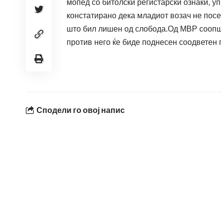
мопед со битолски регистарски ознаки, уп
констатирано дека младиот возач не посе
што бил лишен од слобода.Од МВР соопшт
против него ќе биде поднесен соодветен 
Сподели го овој напис