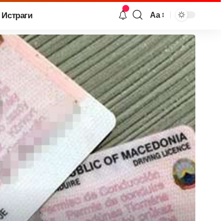
Истраги
Аа