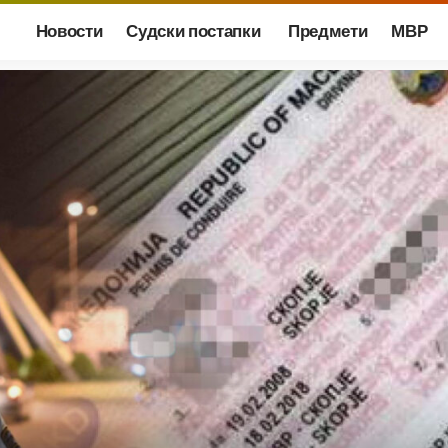
Новости
Судски постапки
Предмети
МВР