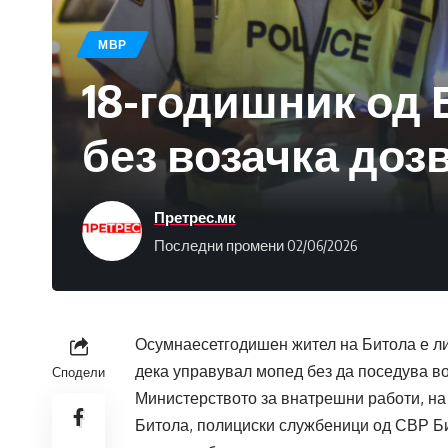
МВР
18-годишник од 
без возачка доз
Претрес.мк
Последни промени 02/06/2026
Осумнаесетгодишен жител на Битола е ли
дека управувал мопед без да поседува в
Сподели
Министерството за внатрешни работи, на 1
Битола, полициски службеници од СВР Би