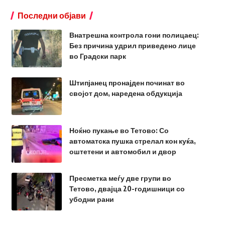
Последни објави
Внатрешна контрола гони полицаец:
Без причина удрил приведено лице
во Градски парк
Штипјанец пронајден починат во
својот дом, наредена обдукција
Ноќно пукање во Тетово: Со
автоматска пушка стрелал кон куќа,
оштетени и автомобил и двор
Пресметка меѓу две групи во
Тетово, двајца 20-годишници со
убодни рани