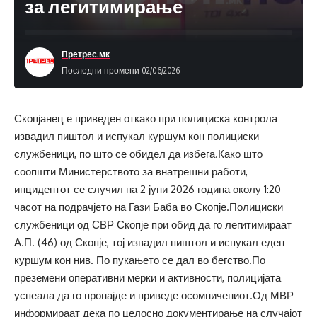
за легитимирање
Претрес.мк
Последни промени 02/06/2026
Скопјанец е приведен откако при полициска контрола
извадил пиштол и испукал куршум кон полициски
службеници, по што се обидел да избега.Како што
соопшти Министерството за внатрешни работи,
инцидентот се случил на 2 јуни 2026 година околу 1:20
часот на подрачјето на Гази Баба во Скопје.Полициски
службеници од СВР Скопје при обид да го легитимираат
А.П. (46) од Скопје, тој извадил пиштол и испукал еден
куршум кон нив. По пукањето се дал во бегство.По
преземени оперативни мерки и активности, полицијата
успеала да го пронајде и приведе осомничениот.Од МВР
информираат дека по целосно документирање на случајот