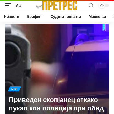
Аа
Новости
Брифинг
Судски постапки
Мислења
МВР
Приведен скопјанец откако
пукал кон полиција при обид