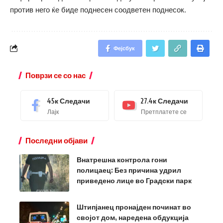
против него ќе биде поднесен соодветен поднесок.
Фејсбук
Поврзи се со нас
45к
Следачи
27.4к
Следачи
Лајк
Претплатете се
Последни објави
Внатрешна контрола гони
полицаец: Без причина удрил
приведено лице во Градски парк
Штипјанец пронајден починат во
својот дом, наредена обдукција