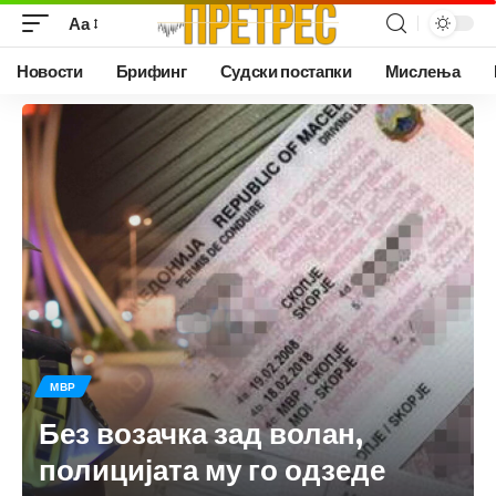
Аа
Новости
Брифинг
Судски постапки
Мислења
МВР
Без возачка зад волан,
полицијата му го одзеде