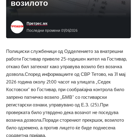
возилото
Претрес.мк
Последни промени 01/06/2026
Полициски службеници од Одделението за внатрешни
работи Гостивар привеле 25-годишен жител на Гостивар,
откако бил затекнат како управува возило без возачка
дозвола.Според информациите од СВР Тетово, на 31 мај
2026 година околу 21:00 часот на улицата „Седек
Костовски“ во Гостивар, при сообраќајна контрола било
запрено патничко возило „БМВ“ со гостиварски
регистарски ознаки, управувано од Е.З. (25).При
проверката било утврдено дека возачот не поседува
возачка дозвола.Поради сторениот прекршок, возилото
било одземено, а против лицето ќе биде поднесена
соодветна пријава.