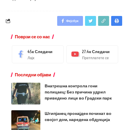
Фејсбук
Поврзи се со нас
45к
Следачи
27.4к
Следачи
Лајк
Претплатете се
Последни објави
Внатрешна контрола гони
полицаец: Без причина удрил
приведено лице во Градски парк
Штипјанец пронајден починат во
својот дом, наредена обдукција