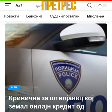
Аа
Новости
Брифинг
Судски постапки
Мислења
МВР
Кривична за штипјанец кој
земал онлајн кредит од