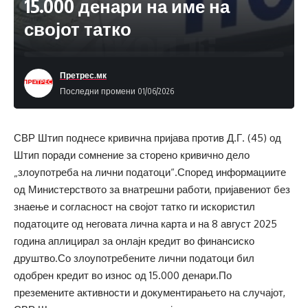
15.000 денари на име на
својот татко
Претрес.мк
Последни промени 01/06/2026
СВР Штип поднесе кривична пријава против Д.Г. (45) од
Штип поради сомнение за сторено кривично дело
„злоупотреба на лични податоци“.Според информациите
од Министерството за внатрешни работи, пријавениот без
знаење и согласност на својот татко ги искористил
податоците од неговата лична карта и на 8 август 2025
година аплицирал за онлајн кредит во финансиско
друштво.Со злоупотребените лични податоци бил
одобрен кредит во износ од 15.000 денари.По
преземените активности и документирањето на случајот,