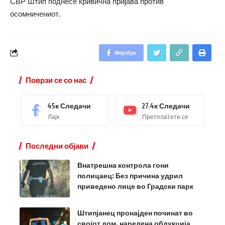
СВР Штип поднесе кривична пријава против
осомничениот.
Фејсбук
Поврзи се со нас
45к
Следачи
27.4к
Следачи
Лајк
Претплатете се
Последни објави
Внатрешна контрола гони
полицаец: Без причина удрил
приведено лице во Градски парк
Штипјанец пронајден починат во
својот дом, наредена обдукција