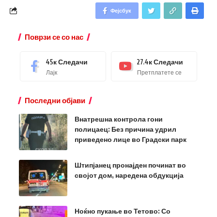
Фејсбук
Поврзи се со нас
45к
Следачи
27.4к
Следачи
Лајк
Претплатете се
Последни објави
Внатрешна контрола гони
полицаец: Без причина удрил
приведено лице во Градски парк
Штипјанец пронајден починат во
својот дом, наредена обдукција
Ноќно пукање во Тетово: Со