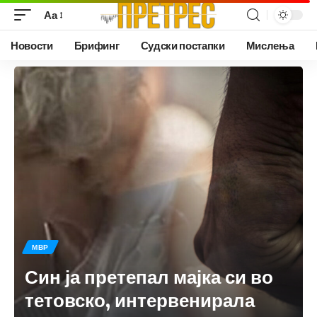
Аа
Новости
Брифинг
Судски постапки
Мислења
МВР
Син ја претепал мајка си во
тетовско, интервенирала