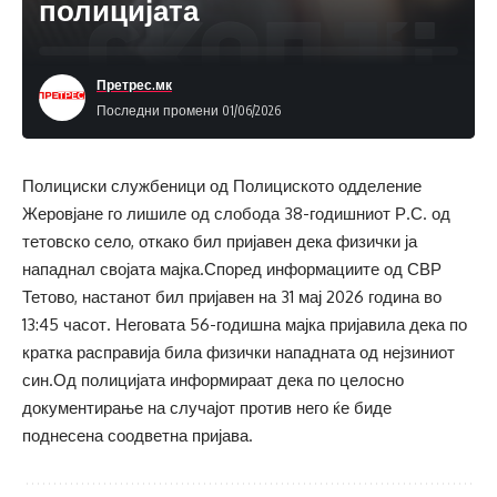
полицијата
Претрес.мк
Последни промени 01/06/2026
Полициски службеници од Полициското одделение
Жеровјане го лишиле од слобода 38-годишниот Р.С. од
тетовско село, откако бил пријавен дека физички ја
нападнал својата мајка.Според информациите од СВР
Тетово, настанот бил пријавен на 31 мај 2026 година во
13:45 часот. Неговата 56-годишна мајка пријавила дека по
кратка расправија била физички нападната од нејзиниот
син.Од полицијата информираат дека по целосно
документирање на случајот против него ќе биде
поднесена соодветна пријава.