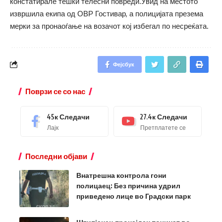
констатирале тешки телесни повреди.Увид на местото
извршила екипа од ОВР Гостивар, а полицијата презема
мерки за пронаоѓање на возачот кој избегал по несреќата.
Фејсбук
Поврзи се со нас
45к
Следачи
27.4к
Следачи
Лајк
Претплатете се
Последни објави
Внатрешна контрола гони
полицаец: Без причина удрил
приведено лице во Градски парк