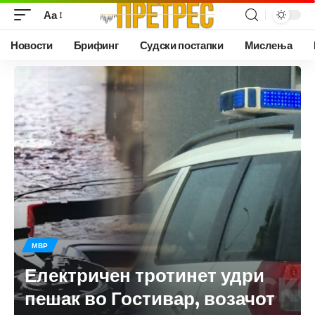
Аа
Новости
Брифинг
Судски постапки
Мислења
МВР
Електричен тротинет удри
пешак во Гостивар, возачот