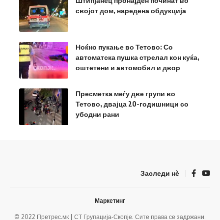
Штипјанец пронајден починат во
својот дом, наредена обдукција
Ноќно пукање во Тетово: Со
автоматска пушка стрелал кон куќа,
оштетени и автомобил и двор
Пресметка меѓу две групи во
Тетово, двајца 20-годишници со
убодни рани
Заследи нѐ
Маркетинг
© 2022 Претрес.мк | СТ Групација-Скопје. Сите права се задржани.