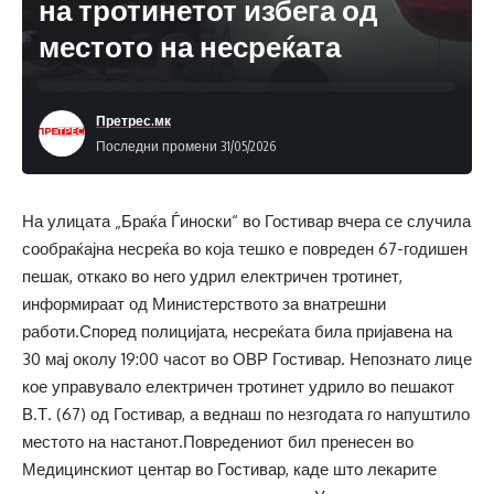
на тротинетот избега од
местото на несреќата
Претрес.мк
Последни промени 31/05/2026
На улицата „Браќа Ѓиноски“ во Гостивар вчера се случила
сообраќајна несреќа во која тешко е повреден 67-годишен
пешак, откако во него удрил електричен тротинет,
информираат од Министерството за внатрешни
работи.Според полицијата, несреќата била пријавена на
30 мај околу 19:00 часот во ОВР Гостивар. Непознато лице
кое управувало електричен тротинет удрило во пешакот
В.Т. (67) од Гостивар, а веднаш по незгодата го напуштило
местото на настанот.Повредениот бил пренесен во
Медицинскиот центар во Гостивар, каде што лекарите