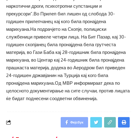
наркотични дроги, психотропни супстанции и
прекурсори“.Во Прилеп бил лишен од слобода 30-
годишен прилепчанец кај кого била пронајдена
марихуана.На подрачјето на Скопје, полициски
службеници привеле четири лица. На Бит Пазар, кај 30-
годишен скопјанец била пронајдена бела грутчеста
материја, во Гази Баба кај 28-годишник била пронајдена
марихуана, во Центар кај 24-годишник била пронајдена
прашкаста материја, додека во Аеродром бил приведен
24-годишен државјанин на Турција кај кого била
пронајдена марихуана.Од МВР информираат дека по
целосното документирање на сите случаи, против лицата
ќе бидат поднесени соодветни обвиненија.
Фејсбук