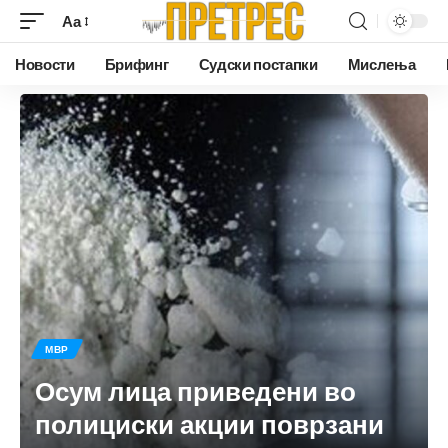
Аа
Новости
Брифинг
Судски постапки
Мислења
МВР
Осум лица приведени во
полициски акции поврзани