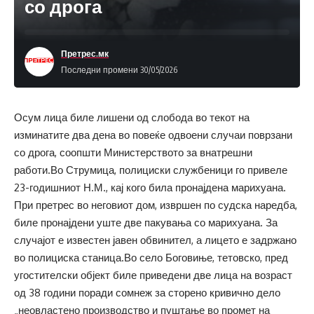
со дрога
Претрес.мк
Последни промени 30/05/2026
Осум лица биле лишени од слобода во текот на
изминатите два дена во повеќе одвоени случаи поврзани
со дрога, соопшти Министерството за внатрешни
работи.Во Струмица, полициски службеници го привеле
23-годишниот Н.М., кај кого била пронајдена марихуана.
При претрес во неговиот дом, извршен по судска наредба,
биле пронајдени уште две пакувања со марихуана. За
случајот е известен јавен обвинител, а лицето е задржано
во полициска станица.Во село Боговиње, тетовско, пред
угостителски објект биле приведени две лица на возраст
од 38 години поради сомнеж за сторено кривично дело
„неовластено производство и пуштање во промет на