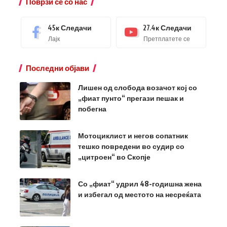
Поврзи се со нас
45к
Следачи
27.4к
Следачи
Лајк
Претплатете се
Последни објави
Лишен од слобода возачот кој со
„фиат пунто“ прегази пешак и
побегна
Мотоциклист и негов сопатник
тешко повредени во судир со
„цитроен“ во Скопје
Со „фиат“ удрил 48-годишна жена
и избегал од местото на несреќата