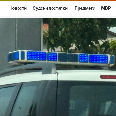
Новости
Судски постапки
Предмети
МВР