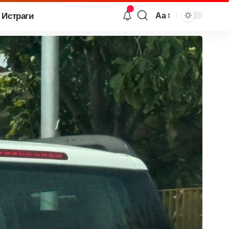
Истраги
Аа