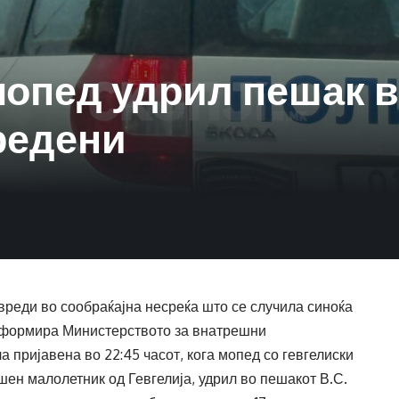
опед удрил пешак во
редени
вреди во сообраќајна несреќа што се случила синоќа
 информира Министерството за внатрешни
 пријавена во 22:45 часот, кога мопед со гевгелиски
шен малолетник од Гевгелија, удрил во пешакот В.С.