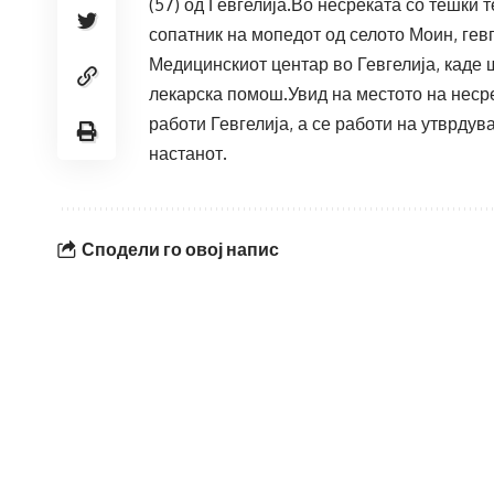
(57) од Гевгелија.Во несреќата со тешки
сопатник на мопедот од селото Моин, гев
Медицинскиот центар во Гевгелија, каде
лекарска помош.Увид на местото на неср
работи Гевгелија, а се работи на утврдув
настанот.
Сподели го овој напис