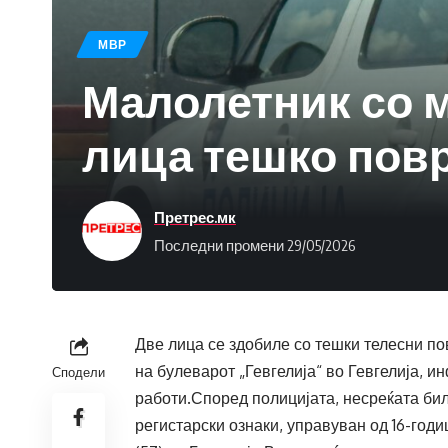
МВР
Малолетник со м
лица тешко пов
Претрес.мк
Последни промени 29/05/2026
Две лица се здобиле со тешки телесни по
на булеварот „Гевгелија“ во Гевгелија,
Сподели
работи.Според полицијата, несреќата била
регистарски ознаки, управуван од 16-годи