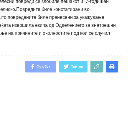
 телесни повреди се здобиле пешакот и 17-годишен
гелиско.Повредите биле констатирани во
 што повредените биле пренесени за укажување
еќата извршила екипа од Одделението за внатрешни
ање на причините и околностите под кои се случил
Фејсбук
Твитер