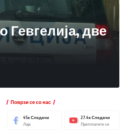
 Гевгелија, две
Поврзи се со нас
45к
Следачи
27.4к
Следачи
Лајк
Претплатете се