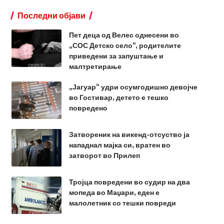
Последни објави
Пет деца од Велес однесени во
„СОС Детско село“, родителите
приведени за запуштање и
малтретирање
„Јагуар“ удри осумгодишно девојче
во Гостивар, детето е тешко
повредено
Затвореник на викенд-отсуство ја
нападнал мајка си, вратен во
затворот во Прилеп
Тројца повредени во судир на два
мопеда во Маџари, еден е
малолетник со тешки повреди