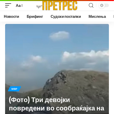
Аа
Новости
Брифинг
Судски постапки
Мислења
МВР
(Фото) Три девојки
повредени во сообраќајка на