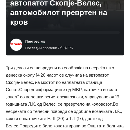
автопатот Скопје-Велес,
автомобилот превртен на
кров
Претрес.мк
Последни промени 27/05/2026
Три девојки се повредени во сообраќајна несреќа што
денеска околу 14:20 часот се случила на автопатот
Скопје-Велес, на мостот по наплатната станица
Сопот.Според информациите од МВР, патничко возило
„опел“ со велешки регистарски ознаки, управувано од 19-
годишната Л.Ќ. од Велес, се превртело на коловозот.Во
несреќата со телесни повреди се здобиле возачката Л.Ќ.,
како и сопатничките Е.Ш.(20) и Т.Т.(17), двете од
Велес.Повредите биле констатирани во Општата болница