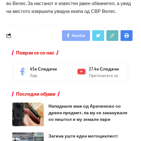
во Велес.За настанот е известен јавен обвинител, а увид
на местото извршила увидна екипа од СВР Велес.
Фејсбук
Поврзи се со нас
45к
Следачи
27.4к
Следачи
Лајк
Претплатете се
Последни објави
Нападнале маж од Арачиново со
дрвен предмет, па му се заканувале
со пиштол и му земале пари
Загина уште еден мотоциклист: