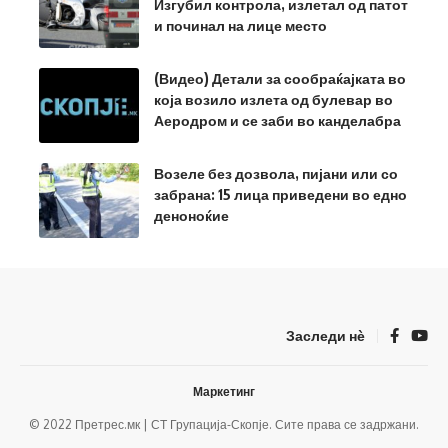
Изгубил контрола, излетал од патот
и починал на лице место
(Видео) Детали за сообраќајката во
која возило излета од булевар во
Аеродром и се заби во канделабра
Возеле без дозвола, пијани или со
забрана: 15 лица приведени во едно
деноноќие
Заследи нѐ
Маркетинг
© 2022 Претрес.мк | СТ Групација-Скопје. Сите права се задржани.