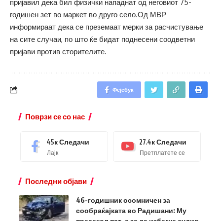
пријавил дека бил физички нападнат од неговиот 75-
годишен зет во маркет во друго село.Од МВР
информираат дека се преземаат мерки за расчистување
на сите случаи, по што ќе бидат поднесени соодветни
пријави против сторителите.
Фејсбук
Поврзи се со нас
45к
Следачи
27.4к
Следачи
Лајк
Претплатете се
Последни објави
46-годишник осомничен за
сообраќајката во Радишани: Му
пресекол пат, а за да избегне судир