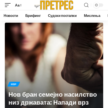
Аа
Новости
Брифинг
Судски постапки
Мислења
МВР
Нов бран семејно насилство
низ државата: Напади врз