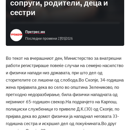
сопруги, родители, деца и
сестри
Претрес.мк
Последни промени 27/05/2026
Во текот на вчерашниот ден, Министерство за внатрешни
работи регистрираше повеќе случаи на семејно насилство
и физички напади низ државата, при што дел од
сторителите се лишени од слобода.Во Скопје, 34-годишна
жена пријавила дека во село во општина Зелениково, по
претходно недоразбирање, била физички нападната од
нејзиниот 65-годишен свекор.На подрачјето на Карпош,
полициски службеници го привеле Д.К.(30) од Скопје, по
пријава дека во домот физички ја нападнал неговата 33-
годишна сестра и искршил дел од покуќнината.Во друг