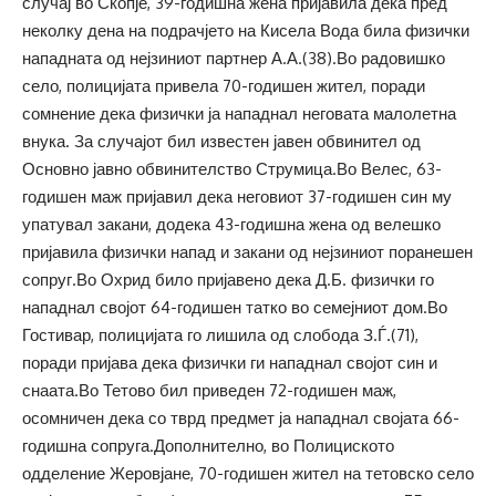
случај во Скопје, 39-годишна жена пријавила дека пред
неколку дена на подрачјето на Кисела Вода била физички
нападната од нејзиниот партнер А.А.(38).Во радовишко
село, полицијата привела 70-годишен жител, поради
сомнение дека физички ја нападнал неговата малолетна
внука. За случајот бил известен јавен обвинител од
Основно јавно обвинителство Струмица.Во Велес, 63-
годишен маж пријавил дека неговиот 37-годишен син му
упатувал закани, додека 43-годишна жена од велешко
пријавила физички напад и закани од нејзиниот поранешен
сопруг.Во Охрид било пријавено дека Д.Б. физички го
нападнал својот 64-годишен татко во семејниот дом.Во
Гостивар, полицијата го лишила од слобода З.Ѓ.(71),
поради пријава дека физички ги нападнал својот син и
снаата.Во Тетово бил приведен 72-годишен маж,
осомничен дека со тврд предмет ја нападнал својата 66-
годишна сопруга.Дополнително, во Полициското
одделение Жеровјане, 70-годишен жител на тетовско село