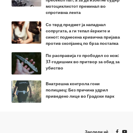
мотоциклистот преминал во
спротивна лента
Со тврд предмет ја нападнал
сопругата, а ги тепал ќерките и
синот: поднесена кривична пријава
против скопјанец по брза постапка
По расправија го прободел со нож:
37-годишник во притвор за обид за
убиство
Внатрешна контрола гони
полицаец: Без причина удрил
приведено лице во Градски парк
Заследи нѐ