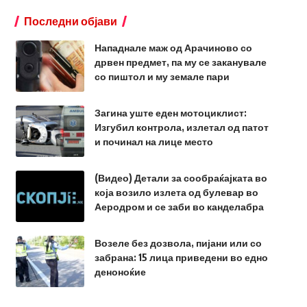
Последни објави
Нападнале маж од Арачиново со
дрвен предмет, па му се заканувале
со пиштол и му земале пари
Загина уште еден мотоциклист:
Изгубил контрола, излетал од патот
и починал на лице место
(Видео) Детали за сообраќајката во
која возило излета од булевар во
Аеродром и се заби во канделабра
Возеле без дозвола, пијани или со
забрана: 15 лица приведени во едно
деноноќие