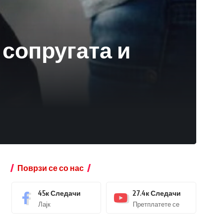
 сопругата и
Поврзи се со нас
45к
Следачи
27.4к
Следачи
Лајк
Претплатете се