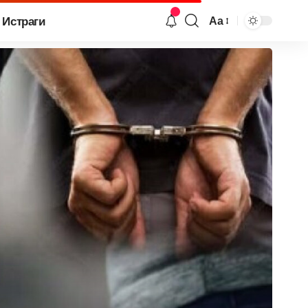
Истраги
Аа