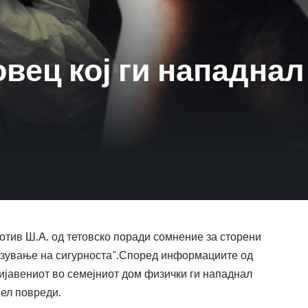
овец кој ги нападнал
отив Ш.А. од тетовско поради сомнение за сторени
розување на сигурноста“.Според информациите од
ијавениот во семејниот дом физички ги нападнал
нел повреди.