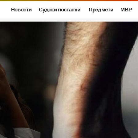
Новости
Судски постапки
Предмети
МВР