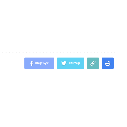
Фејсбук
Твитер