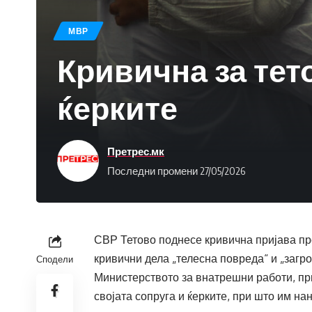
МВР
Кривична за тет
ќерките
Претрес.мк
Последни промени 27/05/2026
СВР Тетово поднесе кривична пријава пр
кривични дела „телесна повреда“ и „заг
Сподели
Министерството за внатрешни работи, пр
својата сопруга и ќерките, при што им на