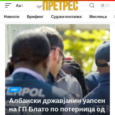
Аа
Новости
Брифинг
Судски постапки
Мислења
МВР
Албански државјанин уапсен
на ГП Блато по потерница од