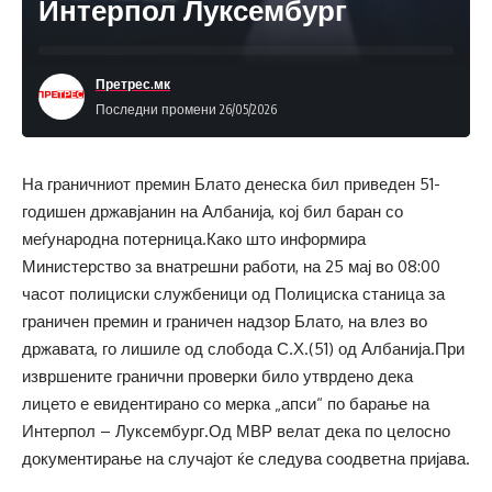
Интерпол Луксембург
Претрес.мк
Последни промени 26/05/2026
На граничниот премин Блато денеска бил приведен 51-
годишен државјанин на Албанија, кој бил баран со
меѓународна потерница.Како што информира
Министерство за внатрешни работи, на 25 мај во 08:00
часот полициски службеници од Полициска станица за
граничен премин и граничен надзор Блато, на влез во
државата, го лишиле од слобода С.Х.(51) од Албанија.При
извршените гранични проверки било утврдено дека
лицето е евидентирано со мерка „апси“ по барање на
Интерпол – Луксембург.Од МВР велат дека по целосно
документирање на случајот ќе следува соодветна пријава.