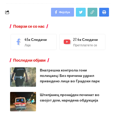
Фејсбук
Поврзи се со нас
45к
Следачи
27.4к
Следачи
Лајк
Претплатете се
Последни објави
Внатрешна контрола гони
полицаец: Без причина удрил
приведено лице во Градски парк
Штипјанец пронајден починат во
својот дом, наредена обдукција