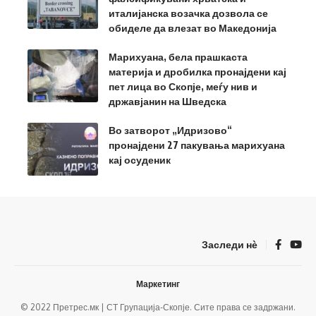
италијанска возачка дозвола се
обиделе да влезат во Македонија
Марихуана, бела прашкаста
материја и дробилка пронајдени кај
пет лица во Скопје, меѓу нив и
државјанин на Шведска
Во затворот „Идризово“
пронајдени 27 пакувања марихуана
кај осуденик
Заследи нѐ
Маркетинг
© 2022 Претрес.мк | СТ Групација-Скопје. Сите права се задржани.