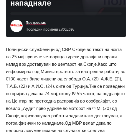
нападнале
Претрес.мк
Последни промени 25/05/2026
Полициски службеници од СВР Скопје во текот на ноќта
на 25 мај привеле четворица турски државјани поради
напад врз доставувач во центарот на Скопје.Како што
информираат од Министерството за внатрешни работи, во
01:30 часот биле лишени од слобода О.А. (21), А.Ф.Е. (21),
Т.А.Б. (22) и А.И.О. (24), сите од Турција.Тие се приведени
по пријава дека на 24 мај, околу 19:55 часот, на подрачјето
на Центар, по претходна расправија во сообраќајот, со
возило „Ауди“ прво удриле во моторот на Ф.М. (20) од
Скопје, кој извршувал работни задачи како доставувач, а
потоа физички го нападнале.Од МВР велат дека по
целосно документирање на случајот ќе следува