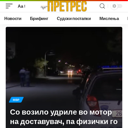
Аа
Новости
Брифинг
Судски постапки
Мислења
МВР
Со возило удриле во мотор
на доставувач, па физички го