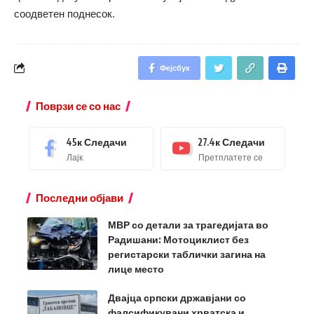
соодветен поднесок.
Фејсбук
Поврзи се со нас
45к
Следачи
27.4к
Следачи
Лајк
Претплатете се
Последни објави
МВР со детали за трагедијата во
Радишани: Мотоциклист без
регистарски таблички загина на
лице место
Двајца српски државјани со
фалсификувани хрватска и