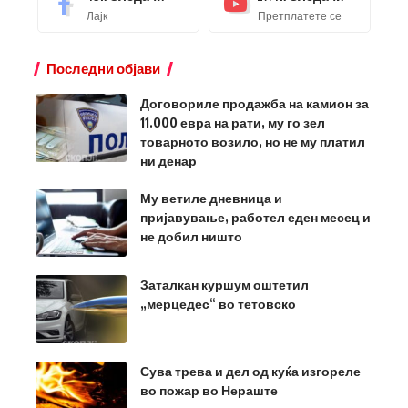
Лајк
Претплатете се
Последни објави
Договориле продажба на камион за
11.000 евра на рати, му го зел
товарното возило, но не му платил
ни денар
Му ветиле дневница и
пријавување, работел еден месец и
не добил ништо
Заталкан куршум оштетил
„мерцедес“ во тетовско
Сува трева и дел од куќа изгореле
во пожар во Нераште