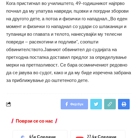
Кога пристигнал во училиштето, 49-годишникот најпрво
почнал да му упатува навреди, пцовки и погрдни зборови
на другото дете, а потоа и физички го нападнал.„Во еден
момент и физички го нападнал со удари со шлаканици и
тупаници во главата и телото, нанесувајќи му телесни
повреди – расекотини и подливи“, соопшти
обвинителството.Јавниот обвинител до судијата на
претходна постапка доставил предлог за определување
мерки на претпазливост. Се бара осомничениот редовно
да се јавува во судот, како и да му биде изречена забрана
за приближување до оштетеното дете.
Фејсбук
Поврзи се со нас
45к
Следачи
27.4к
Следачи