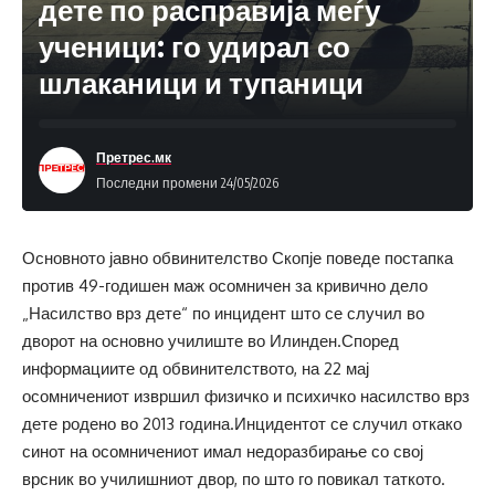
дете по расправија меѓу
ученици: го удирал со
шлаканици и тупаници
Претрес.мк
Последни промени 24/05/2026
Основното јавно обвинителство Скопје поведе постапка
против 49-годишен маж осомничен за кривично дело
„Насилство врз дете“ по инцидент што се случил во
дворот на основно училиште во Илинден.Според
информациите од обвинителството, на 22 мај
осомничениот извршил физичко и психичко насилство врз
дете родено во 2013 година.Инцидентот се случил откако
синот на осомничениот имал недоразбирање со свој
врсник во училишниот двор, по што го повикал таткото.