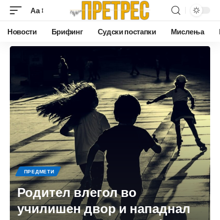
Аа
Новости
Брифинг
Судски постапки
Мислења
ПРЕДМЕТИ
Родител влегол во
училишен двор и нападнал