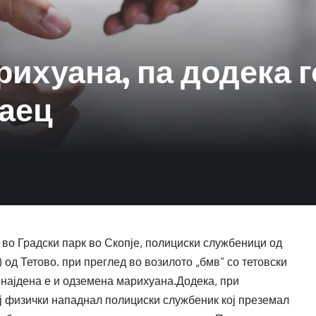
рихуана, па додека г
аец
а во Градски парк во Скопје, полициски службеници од
 од Тетово. при преглед во возилото „бмв“ со тетовски
ронајдена е и одземена марихуана.Додека, при
 физички нападнал полициски службеник кој преземал