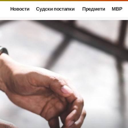
Новости
Судски постапки
Предмети
МВР