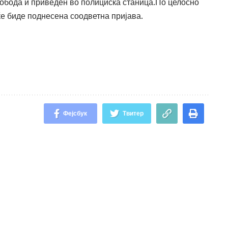
лобода и приведен во полициска станица.По целосно
ќе биде поднесена соодветна пријава.
Фејсбук
Твитер