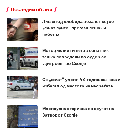
Последни објави
Лишен од слобода возачот кој со
„фиат пунто“ прегази пешак и
побегна
Мотоциклист и негов сопатник
тешко повредени во судир со
„цитроен“ во Скопје
Со „фиат“ удрил 48-годишна жена и
избегал од местото на несреќата
Марихуана откриена во кругот на
Затворот Скопје