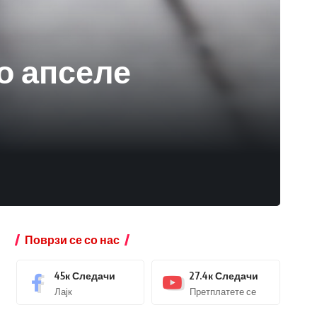
о апселе
Поврзи се со нас
45к
Следачи
27.4к
Следачи
Лајк
Претплатете се