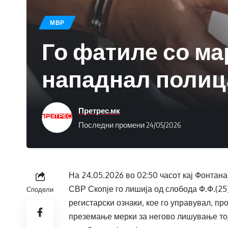
МВР
Го фатиле со ма
нападнал полиц
Претрес.мк
Последни промени 24/05/2026
На 24.05.2026 во 02:50 часот кај Фонтан
СВР Скопје го лишија од слобода Ф.Ф.(25)
Сподели
регистарски ознаки, кое го управувал, п
преземање мерки за негово лишување тој