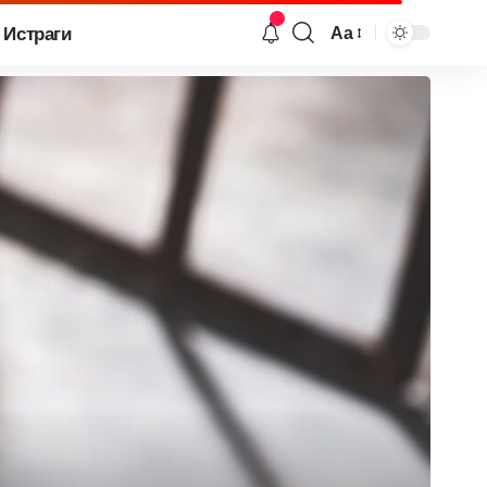
Истраги
Аа