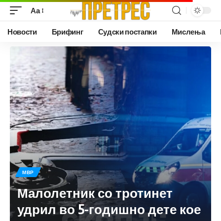
Аа
Новости
Брифинг
Судски постапки
Мислења
МВР
Малолетник со тротинет
удрил во 5-годишно дете кое