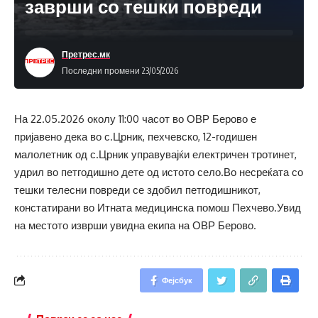
заврши со тешки повреди
Претрес.мк
Последни промени 23/05/2026
На 22.05.2026 околу 11:00 часот во ОВР Берово е
пријавено дека во с.Црник, пехчевско, 12-годишен
малолетник од с.Црник управувајќи електричен тротинет,
удрил во петгодишно дете од истото село.Во несреќата со
тешки телесни повреди се здобил петгодишникот,
констатирани во Итната медицинска помош Пехчево.Увид
на местото изврши увидна екипа на ОВР Берово.
Фејсбук