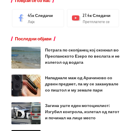
Поврзи се со нас
45к
Следачи
27.4к
Следачи
Лајк
Претплатете се
Последни објави
Потрага по скопјанец кој скокнал во
Преспанското Езеро по веслата и не
излегол од водата
Нападнале маж од Арачиново со
дрвен предмет, па му се заканувале
со пиштол и му земале пари
Загина уште еден мотоциклист:
Изгубил контрола, излетал од патот
и починал на лице место