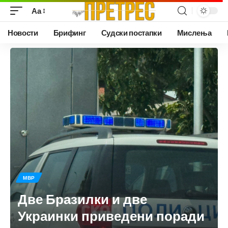
Аа
Новости
Брифинг
Судски постапки
Мислења
МВР
Две Бразилки и две
Украинки приведени поради