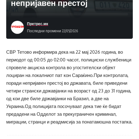
непријавен престој
Претрес.мк
Последни промени 22/05/2026
СВР Тетово информира дека на 22 мај 2026 година, во
периодот од 00:05 до 02:00 часот, полициски службеници
спровеле акциска контрола во угостителски објект
лоциран на локалниот пат кон Сараќино.При контролата,
поради непријавен престој во државата, биле приведени
четири странски државјанки на возраст од 23 до 31 година,
од кои две биле државјанки на Бразил, а две на
Украина.Од полицијата посочуваат дека тие ќе бидат
предадени на Одделот за прекуграничен криминал,
миграции, странци и реадмисија за понатамошна постапка.