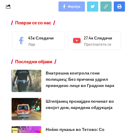
Фејсбук
Поврзи се со нас
45к
Следачи
27.4к
Следачи
Лајк
Претплатете се
Последни објави
Внатрешна контрола гони
полицаец: Без причина удрил
приведено лице во Градски парк
Штипјанец пронајден починат во
својот дом, наредена обдукција
Ноќно пукање во Тетово: Со