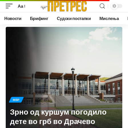
Аа
Новости
Брифинг
Судски постапки
Мислења
МВР
Зрно од куршум погодило
дете во грб во Драчево