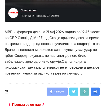
Претрес.мк
Последни промени 22/05/2026
МВР информира дека на 21 мај 2026 година во 19:45 часот
во СВР Скопје, Д.М.(37) од Скопје пријавил дека за време
на тренинг во двор од основно училиште на подрачјето на
Драчево, неговиот малолетен син почувствувал удар во
грбот.Според пријавата, по настанот до него било
забележано зрно од огнено оружје.Од полицијата
информираат дека малолетникот не е повреден и дека се
преземаат мерки за расчистување на случајот.
Фејсбук
Поврзи се со нас