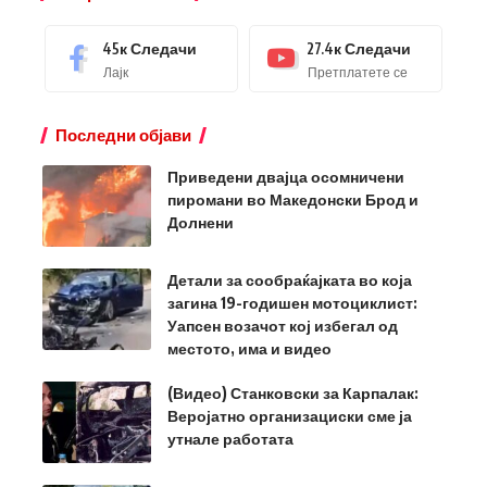
45к
Следачи
27.4к
Следачи
Лајк
Претплатете се
Последни објави
Приведени двајца осомничени
пиромани во Македонски Брод и
Долнени
Детали за сообраќајката во која
загина 19-годишен мотоциклист:
Уапсен возачот кој избегал од
местото, има и видео
(Видео) Станковски за Карпалак:
Веројатно организациски сме ја
утнале работата