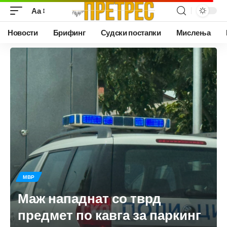
Аа
Новости
Брифинг
Судски постапки
Мислења
МВР
Маж нападнат со тврд
предмет по кавга за паркинг