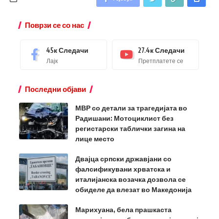
Поврзи се со нас
45к
Следачи
27.4к
Следачи
Лајк
Претплатете се
Последни објави
МВР со детали за трагедијата во
Радишани: Мотоциклист без
регистарски таблички загина на
лице место
Двајца српски државјани со
фалсификувани хрватска и
италијанска возачка дозвола се
обиделе да влезат во Македонија
Марихуана, бела прашкаста