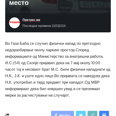
место
Претрес.мк
Последни промени 20/05/2026
Во Гази Баба се случил физички напад по претходно
недоразбирање околу паркинг простор.Според
информациите од Министерство за внатрешни работи,
И.С.(54) од Скопје пријавил дека на 7 мај околу 10:00
часот тој и неговиот брат М.С. биле физички нападнати од
Н.К., Ј.К. и уште едно лице.Во пријавата се наведува дека
Н.К. употребил и тврд предмет при нападот.Од МВР
информираат дека бил извршен увид и се преземаат
мерки за расчистување на случајот.
Фејсбук