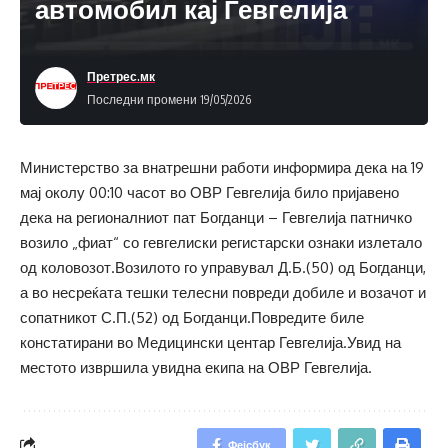
автомобил кај Гевгелија
Претрес.мк
Последни промени 19/05/2026
Министерство за внатрешни работи информира дека на 19
мај околу 00:10 часот во ОВР Гевгелија било пријавено
дека на регионалниот пат Богданци – Гевгелија патничко
возило „фиат“ со гевгелиски регистарски ознаки излетало
од коловозот.Возилото го управувал Д.Б.(50) од Богданци,
а во несреќата тешки телесни повреди добиле и возачот и
сопатникот С.П.(52) од Богданци.Повредите биле
констатирани во Медицински центар Гевгелија.Увид на
местото извршила увидна екипа на ОВР Гевгелија.
Фејсбук