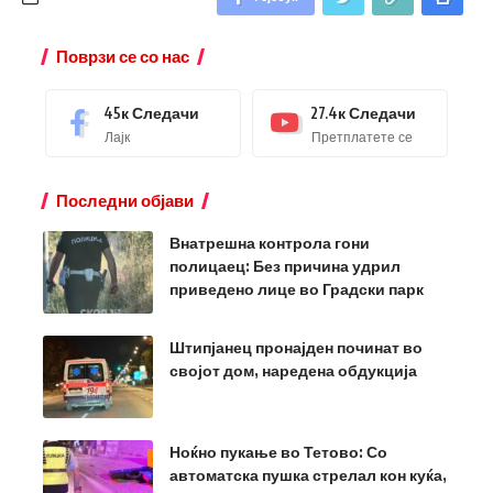
Поврзи се со нас
45к
Следачи
27.4к
Следачи
Лајк
Претплатете се
Последни објави
Внатрешна контрола гони
полицаец: Без причина удрил
приведено лице во Градски парк
Штипјанец пронајден починат во
својот дом, наредена обдукција
Ноќно пукање во Тетово: Со
автоматска пушка стрелал кон куќа,