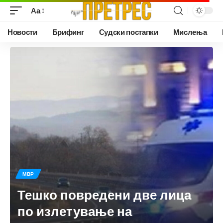
Аа
Новости
Брифинг
Судски постапки
Мислења
МВР
Тешко повредени две лица
по излетување на