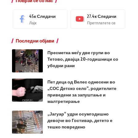
Поврзи се со нас
45к
Следачи
27.4к
Следачи
Лајк
Претплатете се
Последни објави
Пресметка меѓу две групи во
Тетово, двајца 20-годишници со
убодни рани
Пет деца од Велес однесени во
„СОС Детско село“, родителите
приведени за запуштање и
малтретирање
„Јагуар“ удри осумгодишно
девојче во Гостивар, детето е
тешко повредено