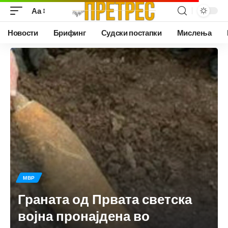
Аа
Новости
Брифинг
Судски постапки
Мислења
МВР
Граната од Првата светска
војна пронајдена во