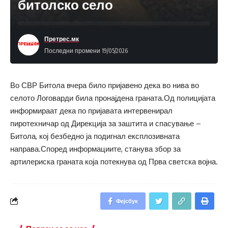
битолско село
Претрес.мк
Последни промени 19/05/2026
Во СВР Битола вчера било пријавено дека во нива во
селото Логоварди била пронајдена граната.Од полицијата
информираат дека по пријавата интервенирал
пиротехничар од Дирекција за заштита и спасување –
Битола, кој безбедно ја подигнал експлозивната
направа.Според информациите, станува збор за
артилериска граната која потекнува од Прва светска војна.
Фејсбук