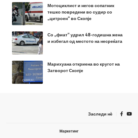
Мотоциклист и негов сопатник
тешко повредени во судир со
„цитроен“ во Скопје
Со „фиат“ удрил 48-годишна жена
и избегал од местото на несреќата
Марихуана откриена во кругот на
Затворот Скопје
Заследи нѐ
Маркетинг