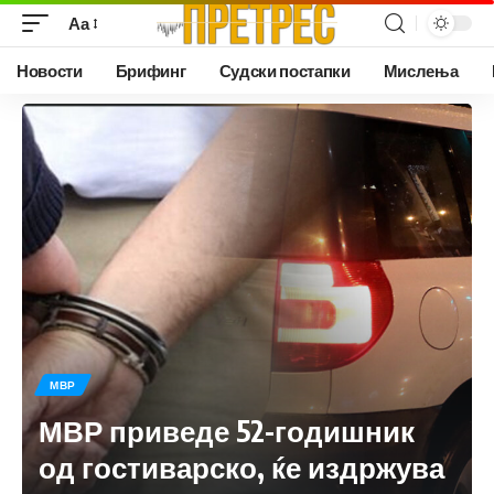
Аа
Новости
Брифинг
Судски постапки
Мислења
МВР
МВР приведе 52-годишник
од гостиварско, ќе издржува