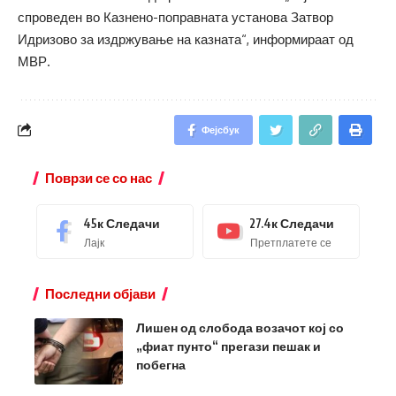
спроведен во Казнено-поправната установа Затвор
Идризово за издржување на казната“, информираат од
МВР.
Фејсбук
Поврзи се со нас
45к
Следачи
27.4к
Следачи
Лајк
Претплатете се
Последни објави
Лишен од слобода возачот кој со
„фиат пунто“ прегази пешак и
побегна