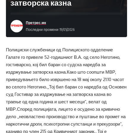
затворска казна
Претрес.мк
Последни промени 19/05/2026
Полициски службеници од Полициското одделение
Галате го привеле 52-годишниот В.А. од село Неготино,
гостиварско, кој бил баран со судска наредба за
издржување затворска казна.Како што соопшти МВР,
приведувањето било извршено на 18 мај околу 21:10 часот
во селото Неготино.„Тој бил баран со наредба од Основен
суд Гостивар за издржување на затворска казна во
траење од една година и шест месеци“, велат од
МВР.Според полицијата, лицето е осудено за кривично
дело „неовластено производство и пуштање во промет на
наркотични дроги, психотропни супстанци и прекурзори“,
казниво по член 215 од Кривичниот законик.„Тој е