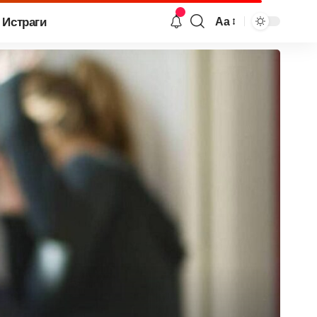
Истраги
Аа