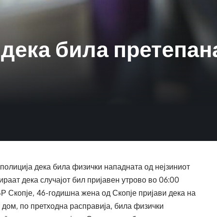
дека била претепана
полиција дека била физички нападната од нејзиниот
раат дека случајот бил пријавен утрово во 06:00
ВР Скопје, 46-годишна жена од Скопје пријави дека на
т дом, по претходна расправија, била физички