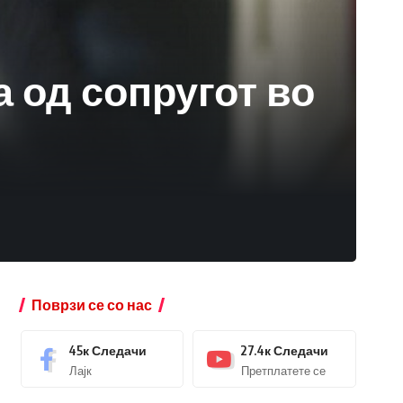
 од сопругот во
Поврзи се со нас
45к
Следачи
27.4к
Следачи
Лајк
Претплатете се