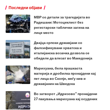
Последни објави
МВР со детали за трагедијата во
Радишани: Мотоциклист без
регистарски таблички загина на
лице место
Двајца српски државјани со
фалсификувани хрватска и
италијанска возачка дозвола се
обиделе да влезат во Македонија
Марихуана, бела прашкаста
материја и дробилка пронајдени кај
пет лица во Скопје, меѓу нив и
државјанин на Шведска
Во затворот „Идризово“ пронајдени
27 пакувања марихуана кај осуденик