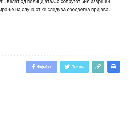
г“, велат од полицијата.Со сопругот бил извршен
ирање на случајот ќе следува соодветна пријава.
Фејсбук
Твитер