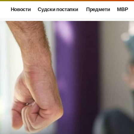
Новости
Судски постапки
Предмети
МВР