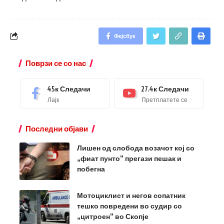
Фејсбук
Поврзи се со нас
45к
Следачи
27.4к
Следачи
Лајк
Претплатете се
Последни објави
Лишен од слобода возачот кој со
„фиат пунто“ прегази пешак и
побегна
Мотоциклист и негов сопатник
тешко повредени во судир со
„цитроен“ во Скопје