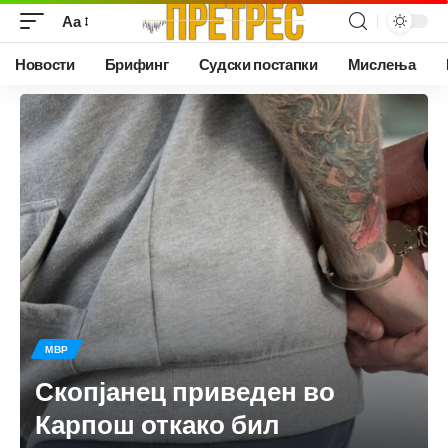
Аа
Новости
Брифинг
Судски постапки
Мислења
МВР
Скопјанец приведен во
Карпош откако бил