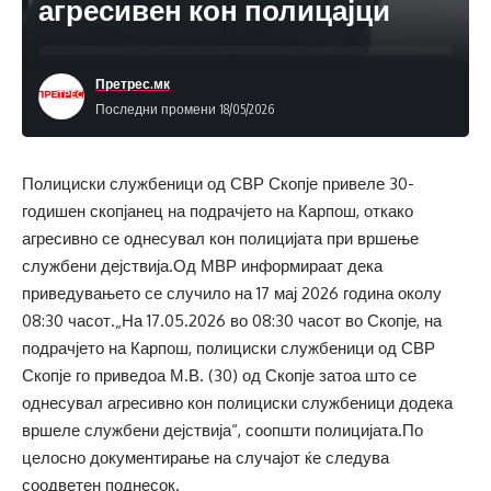
агресивен кон полицајци
Претрес.мк
Последни промени 18/05/2026
Полициски службеници од СВР Скопје привеле 30-
годишен скопјанец на подрачјето на Карпош, откако
агресивно се однесувал кон полицијата при вршење
службени дејствија.Од МВР информираат дека
приведувањето се случило на 17 мај 2026 година околу
08:30 часот.„На 17.05.2026 во 08:30 часот во Скопје, на
подрачјето на Карпош, полициски службеници од СВР
Скопје го приведоа М.В. (30) од Скопје затоа што се
однесувал агресивно кон полициски службеници додека
вршеле службени дејствија“, соопшти полицијата.По
целосно документирање на случајот ќе следува
соодветен поднесок.