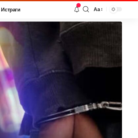
Истраги
Аа