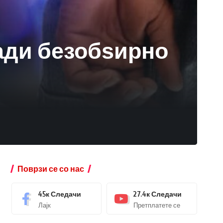
ради безобѕирно
Поврзи се со нас
45к
Следачи
27.4к
Следачи
Лајк
Претплатете се