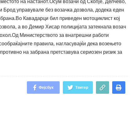
 местото на настанот.Осум возачи од Скопје, Делчево,
и Брод управувале без возачка дозвола, додека еден
забрана.Во Кавадарци бил приведен мотоциклист кој
озвола, а во Демир Хисар полицијата затекнала возач
алкохол.Од Министерството за внатрешни работи
 сообраќајните правила, нагласувајќи дека возењето
спротивно на забрана претставува сериозен ризик за
Фејсбук
Твитер