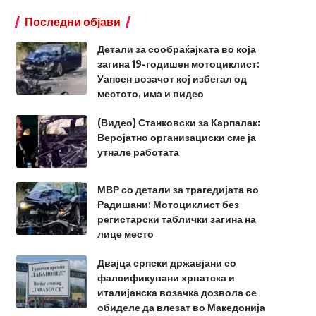
Последни објави
Детали за сообраќајката во која
загина 19-годишен мотоциклист:
Уапсен возачот кој избегал од
местото, има и видео
(Видео) Станковски за Карпалак:
Веројатно организациски сме ја
утнале работата
МВР со детали за трагедијата во
Радишани: Мотоциклист без
регистарски таблички загина на
лице место
Двајца српски државјани со
фалсификувани хрватска и
италијанска возачка дозвола се
обиделе да влезат во Македонија