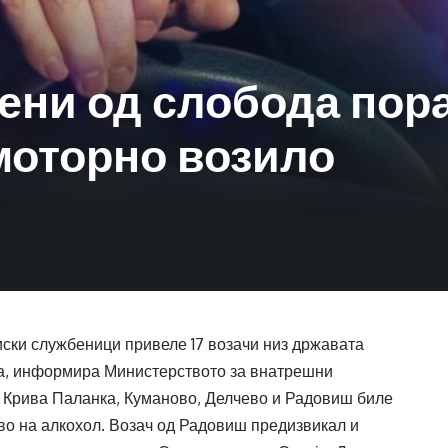
шени од слобода по
моторно возило
иски службеници привеле 17 возачи низ државата
а, информира Министерството за внатрешни
 Крива Паланка, Куманово, Делчево и Радовиш биле
во на алкохол. Возач од Радовиш предизвикал и