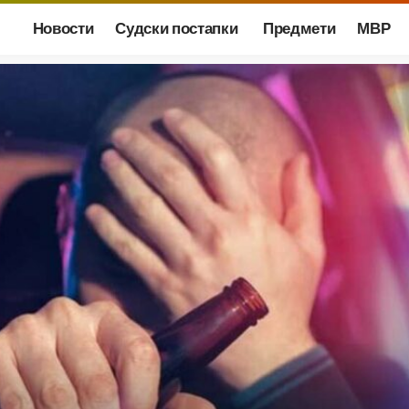
Новости
Судски постапки
Предмети
МВР