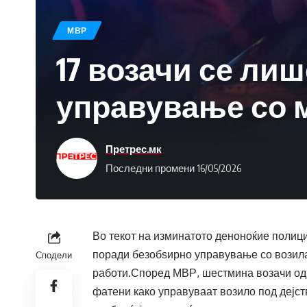
МВР
17 возачи се ли
управување со 
Претрес.мк
Последни промени 16/05/2026
Во текот на изминатото деноноќие полиц
поради безобѕирно управување со возил
Сподели
работи.Според МВР, шестмина возачи од
фатени како управуваат возило под дејст