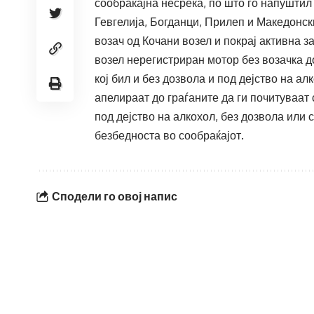
сообраќајна несреќа, по што го напуштил
Гевгелија, Богданци, Прилеп и Македонск
возач од Кочани возел и покрај активна 
возел нерегистриран мотор без возачка д
кој бил и без дозвола и под дејство на 
апелираат до граѓаните да ги почитуваат
под дејство на алкохол, без дозвола или 
безбедноста во сообраќајот.
Сподели го овој напис