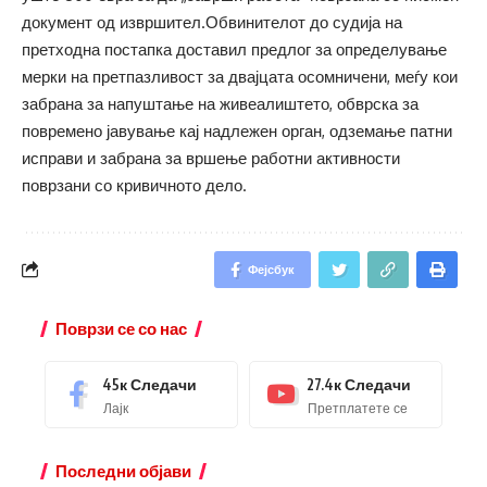
документ од извршител.Обвинителот до судија на
претходна постапка доставил предлог за определување
мерки на претпазливост за двајцата осомничени, меѓу кои
забрана за напуштање на живеалиштето, обврска за
повремено јавување кај надлежен орган, одземање патни
исправи и забрана за вршење работни активности
поврзани со кривичното дело.
Фејсбук
Поврзи се со нас
45к
Следачи
27.4к
Следачи
Лајк
Претплатете се
Последни објави