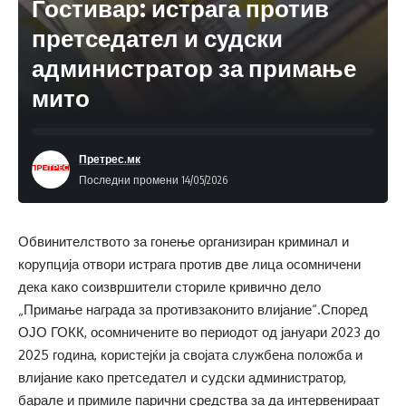
Гостивар: истрага против
претседател и судски
администратор за примање
мито
Претрес.мк
Последни промени 14/05/2026
Обвинителството за гонење организиран криминал и
корупција отвори истрага против две лица осомничени
дека како соизвршители сториле кривично дело
„Примање награда за противзаконито влијание“.Според
ОЈО ГОКК, осомничените во периодот од јануари 2023 до
2025 година, користејќи ја својата службена положба и
влијание како претседател и судски администратор,
барале и примиле парични средства за да интервенираат