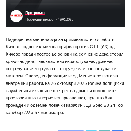
Претрес.мк
Последни промени 12/05/2026
Надворешна канцеларија за криминалистички работи
Кичево поднесе кривична пријава против С.Ш. (63) од
Кичево поради постоење основи на сомнение дека сторил
кривично дело „неовластено изработување, држење,
посредување и тргување со оружје или распрскувачки
материи“.Според информациите од Министерството за
внатрешни работи, на 26 октомври 2025 година полициски
службеници извршиле претрес во домот и помошните
простории што ги користел пријавениот, при што бил
пронајден и одземен ловечки карабин „ЦЗ Брно БЗ 24“ со
калибар 7.9 x 57 милиметри.