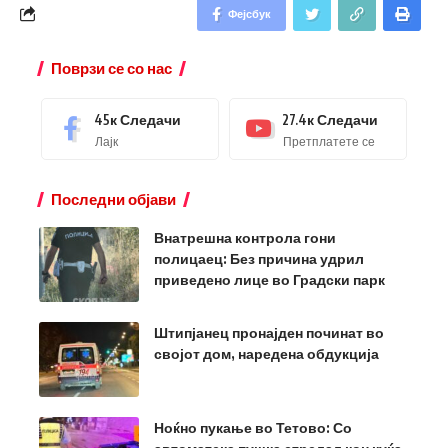
Фејсбук
Поврзи се со нас
45к
Следачи
27.4к
Следачи
Лајк
Претплатете се
Последни објави
Внатрешна контрола гони
полицаец: Без причина удрил
приведено лице во Градски парк
Штипјанец пронајден починат во
својот дом, наредена обдукција
Ноќно пукање во Тетово: Со