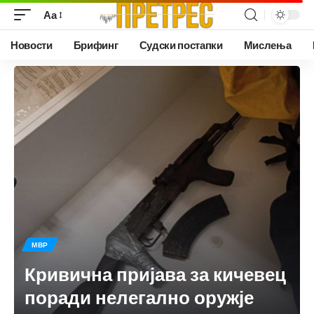
Аа
Новости
Брифинг
Судски постапки
Мислења
МВР
Кривична пријава за кичевец
поради нелегално оружје