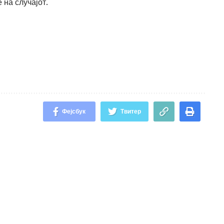
 на случајот.
Фејсбук
Твитер