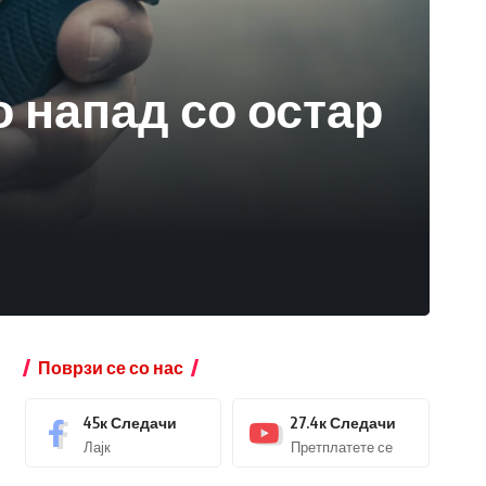
 напад со остар
Поврзи се со нас
45к
Следачи
27.4к
Следачи
Лајк
Претплатете се