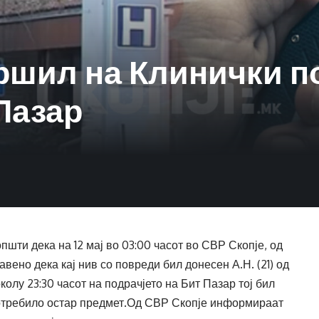
ршил на Клинички по
Пазар
шти дека на 12 мај во 03:00 часот во СВР Скопје, од
авено дека кај нив со повреди бил донесен А.Н. (21) од
колу 23:30 часот на подрачјето на Бит Пазар тој бил
потребило остар предмет.Од СВР Скопје информираат