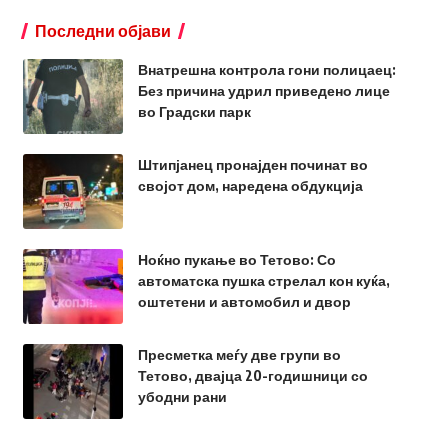
Последни објави
Внатрешна контрола гони полицаец:
Без причина удрил приведено лице
во Градски парк
Штипјанец пронајден починат во
својот дом, наредена обдукција
Ноќно пукање во Тетово: Со
автоматска пушка стрелал кон куќа,
оштетени и автомобил и двор
Пресметка меѓу две групи во
Тетово, двајца 20-годишници со
убодни рани