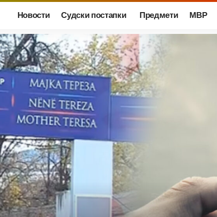
Новости
Судски постапки
Предмети
МВР