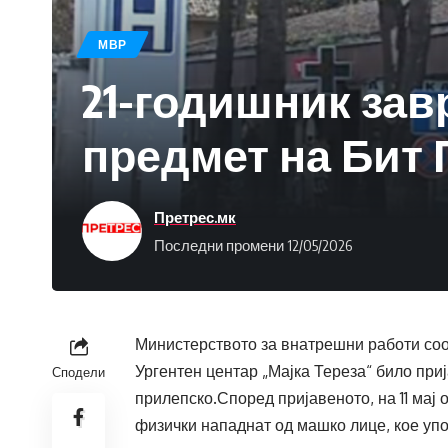
МВР
21-годишник зав
предмет на Бит 
Претрес.мк
Последни промени 12/05/2026
Министерството за внатрешни работи сооп
Ургентен центар „Мајка Тереза“ било приј
Сподели
прилепско.Според пријавеното, на 11 мај о
физички нападнат од машко лице, кое у