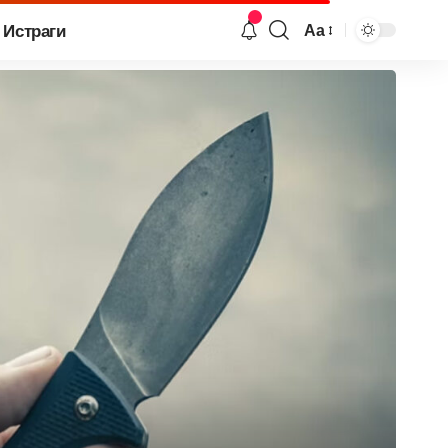
Истраги
Аа