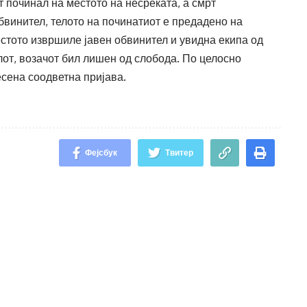
 починал на местото на несреќата, а смрт
бвинител, телото на починатиот е предадено на
стото извршиле јавен обвинител и увидна екипа од
от, возачот бил лишен од слобода. По целосно
сена соодветна пријава.
Фејсбук
Твитер