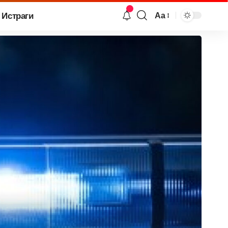
Истраги
Аа