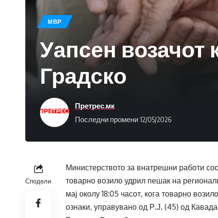
МВР
Уапсен возачот 
Градско
Претрес.мк
Последни промени 12/05/2026
Министерството за внатрешни работи соо
товарно возило удрил пешак на регионалн
Сподели
мај околу 18:05 часот, кога товарно возил
ознаки, управувано од Р.Ј. (45) од Кавада