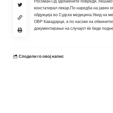
Росоман.Од здобиените повреди, пешакот
констатирал лекар.По наредба на јавен о
обдукција во Судска медицина.Увид на ме
ОВР Кавадарци, а по насоки на обвинител
документирање на случајот ќе биде подне
Сподели го овој напис