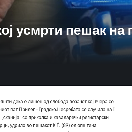
кој усмрти пешак на 
пшти дека е лишен од слобода возачот кој вчера со
иот пат Прилеп–Градско.Несреќата се случила на 11
о „сканија“ со приколка и кавадаречки регистарски
рци, удрило во пешакот К.Ѓ. (89) од општина