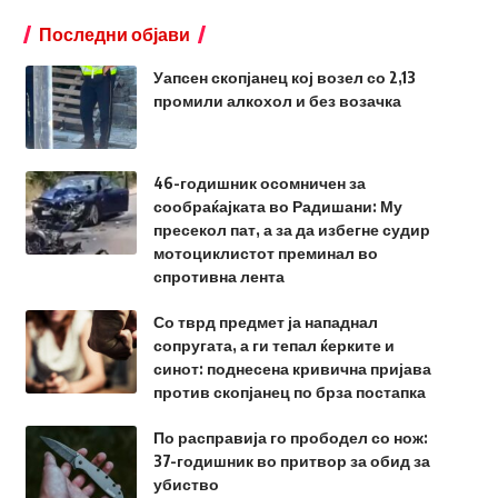
Последни објави
Уапсен скопјанец кој возел со 2,13
промили алкохол и без возачка
46-годишник осомничен за
сообраќајката во Радишани: Му
пресекол пат, а за да избегне судир
мотоциклистот преминал во
спротивна лента
Со тврд предмет ја нападнал
сопругата, а ги тепал ќерките и
синот: поднесена кривична пријава
против скопјанец по брза постапка
По расправија го прободел со нож:
37-годишник во притвор за обид за
убиство