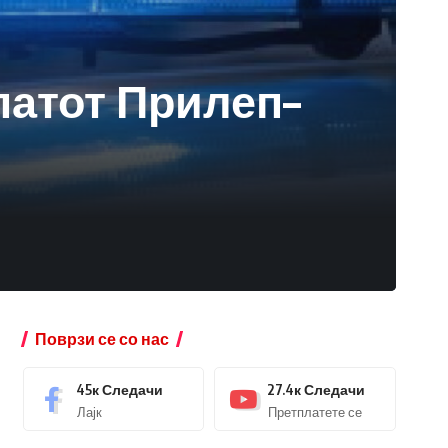
патот Прилеп–
Поврзи се со нас
45к
Следачи
27.4к
Следачи
Лајк
Претплатете се