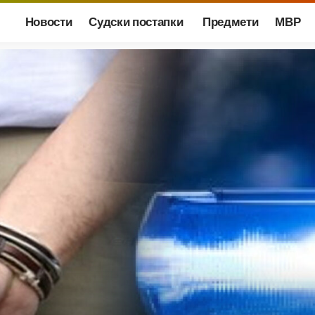
Новости
Судски постапки
Предмети
МВР