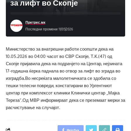
за лифт во Скопје
Претрес.мк
Последни промени 11/05/2026
Министерство за внатрешни работи соопшти дека на
10.05.2026 во 04:00 часот во СВР Скопје, Т.К.(47) од
Скопје пријавила дека на подрачјето на Центар, нејзината
17-годишна ќерка паднала во отвор за лифт во зграда во
изградба.Во несреќата малолетничката се здобила со
тешки телесни повреди, констатирани во Ургентниот
центар при комплексот клиники Клинички центар „Мајка
Тереза“.Од МВР информираат дека се преземаат мерки за
расчистување на случајот.
Фејсбук