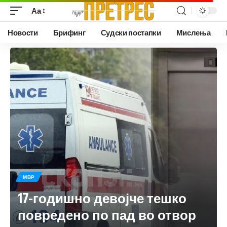
Аа
Новости
Брифинг
Судски постапки
Мислења
МВР
17-годишно девојче тешко
повредено по пад во отвор