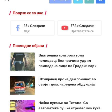
Поврзи се со нас
45к
Следачи
27.4к
Следачи
Лајк
Претплатете се
Последни објави
Внатрешна контрола гони
полицаец: Без причина удрил
приведено лице во Градски парк
Штипјанец пронајден починат во
својот дом, наредена обдукција
Ноќно пукање во Тетово: Со
автоматска пушка стрелал кон куќа,