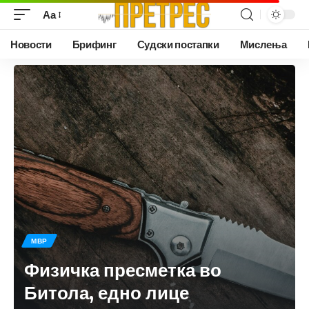
Аа
Новости
Брифинг
Судски постапки
Мислења
МВР
Физичка пресметка во
Битола, едно лице