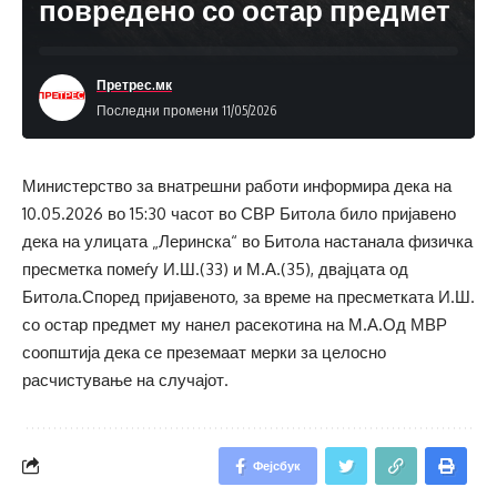
повредено со остар предмет
Претрес.мк
Последни промени 11/05/2026
Министерство за внатрешни работи информира дека на
10.05.2026 во 15:30 часот во СВР Битола било пријавено
дека на улицата „Леринска“ во Битола настанала физичка
пресметка помеѓу И.Ш.(33) и М.А.(35), двајцата од
Битола.Според пријавеното, за време на пресметката И.Ш.
со остар предмет му нанел расекотина на М.А.Од МВР
соопштија дека се преземаат мерки за целосно
расчистување на случајот.
Фејсбук