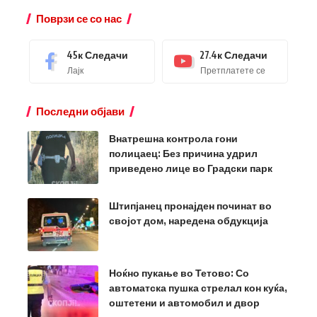
Поврзи се со нас
45к
Следачи
27.4к
Следачи
Лајк
Претплатете се
Последни објави
Внатрешна контрола гони
полицаец: Без причина удрил
приведено лице во Градски парк
Штипјанец пронајден починат во
својот дом, наредена обдукција
Ноќно пукање во Тетово: Со
автоматска пушка стрелал кон куќа,
оштетени и автомобил и двор