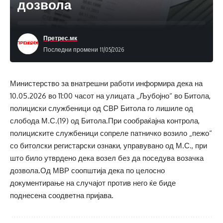
дозвола
Претрес.мк
Последни промени 11/05/2026
Министерство за внатрешни работи информира дека на
10.05.2026 во 11:00 часот на улицата „Љубојно“ во Битола,
полициски службеници од СВР Битола го лишиле од
слобода М.С.(19) од Битола.При сообраќајна контрола,
полициските службеници сопреле патничко возило „пежо“
со битолски регистарски ознаки, управувано од М.С., при
што било утврдено дека возел без да поседува возачка
дозвола.Од МВР соопштија дека по целосно
документирање на случајот против него ќе биде
поднесена соодветна пријава.