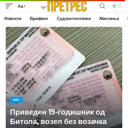
Аа
Новости
Брифинг
Судски постапки
Мислења
МВР
Приведен 19-годишник од
Битола, возел без возачка