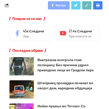
Фејсбук
Поврзи се со нас
45к
Следачи
27.4к
Следачи
Лајк
Претплатете се
Последни објави
Внатрешна контрола гони
полицаец: Без причина удрил
приведено лице во Градски парк
Штипјанец пронајден починат во
својот дом, наредена обдукција
Ноќно пукање во Тетово: Со