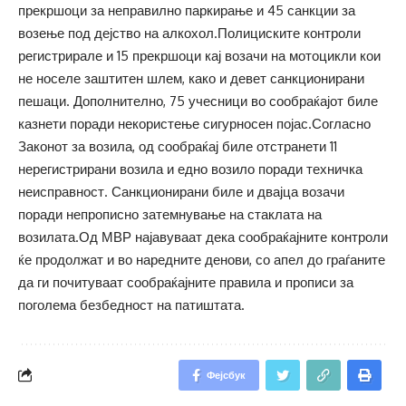
прекршоци за неправилно паркирање и 45 санкции за
возење под дејство на алкохол.Полициските контроли
регистрирале и 15 прекршоци кај возачи на мотоцикли кои
не носеле заштитен шлем, како и девет санкционирани
пешаци. Дополнително, 75 учесници во сообраќајот биле
казнети поради некористење сигурносен појас.Согласно
Законот за возила, од сообраќај биле отстранети 11
нерегистрирани возила и едно возило поради техничка
неисправност. Санкционирани биле и двајца возачи
поради непрописно затемнување на стаклата на
возилата.Од МВР најавуваат дека сообраќајните контроли
ќе продолжат и во наредните денови, со апел до граѓаните
да ги почитуваат сообраќајните правила и прописи за
поголема безбедност на патиштата.
Фејсбук