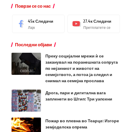
Поврзи се со нас
45к
Следачи
27.4к
Следачи
Лајк
Претплатете се
Последни објави
Преку социјални мрежи ѝ се
заканувал на поранешната сопруга
по нејзиниот и животот на
семејството, а потоа ја следел и
снимал на семејна прослава
Дрога, пари и дигитална вага
запленети во Штип: Три уапсени
Пожар во плевна во Теарце: Изгоре
земјоделска опрема