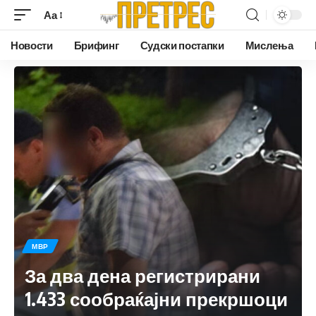
Аа
Новости
Брифинг
Судски постапки
Мислења
МВР
За два дена регистрирани
1.433 сообраќајни прекршоци