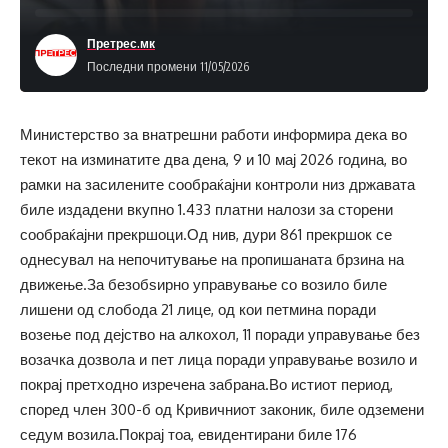
Претрес.мк
Последни промени 11/05/2026
Министерство за внатрешни работи информира дека во
текот на изминатите два дена, 9 и 10 мај 2026 година, во
рамки на засилените сообраќајни контроли низ државата
биле издадени вкупно 1.433 платни налози за сторени
сообраќајни прекршоци.Од нив, дури 861 прекршок се
однесувал на непочитување на пропишаната брзина на
движење.За безобѕирно управување со возило биле
лишени од слобода 21 лице, од кои петмина поради
возење под дејство на алкохол, 11 поради управување без
возачка дозвола и пет лица поради управување возило и
покрај претходно изречена забрана.Во истиот период,
според член 300-б од Кривичниот законик, биле одземени
седум возила.Покрај тоа, евидентирани биле 176