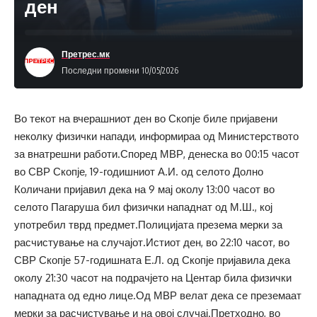
ден
Претрес.мк
Последни промени 10/05/2026
Во текот на вчерашниот ден во Скопје биле пријавени
неколку физички напади, информираа од Министерството
за внатрешни работи.Според МВР, денеска во 00:15 часот
во СВР Скопје, 19-годишниот А.И. од селото Долно
Количани пријавил дека на 9 мај околу 13:00 часот во
селото Пагаруша бил физички нападнат од М.Ш., кој
употребил тврд предмет.Полицијата презема мерки за
расчистување на случајот.Истиот ден, во 22:10 часот, во
СВР Скопје 57-годишната Е.Л. од Скопје пријавила дека
околу 21:30 часот на подрачјето на Центар била физички
нападната од едно лице.Од МВР велат дека се преземаат
мерки за расчистување и на овој случај.Претходно, во