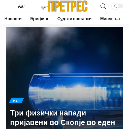
Аа
Новости
Брифинг
Судски постапки
Мислења
МВР
Три физички напади
пријавени во Скопје во еден