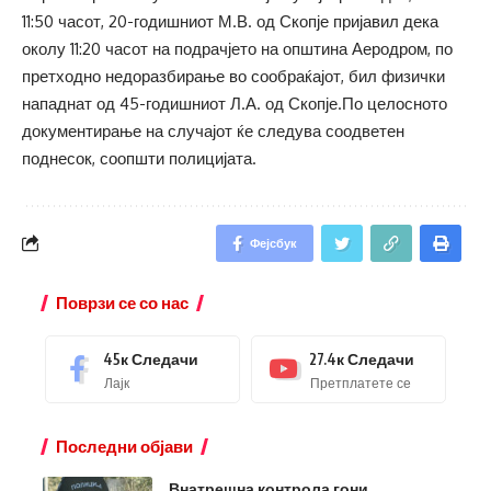
11:50 часот, 20-годишниот М.В. од Скопје пријавил дека
околу 11:20 часот на подрачјето на општина Аеродром, по
претходно недоразбирање во сообраќајот, бил физички
нападнат од 45-годишниот Л.А. од Скопје.По целосното
документирање на случајот ќе следува соодветен
поднесок, соопшти полицијата.
Фејсбук
Поврзи се со нас
45к
Следачи
27.4к
Следачи
Лајк
Претплатете се
Последни објави
Внатрешна контрола гони