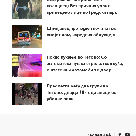
полицаец: Без причина удрил
приведено лице во Градски парк
Штипјанец пронајден починат во
својот дом, наредена обдукција
Ноќно пукање во Тетово: Со
автоматска пушка стрелал кон куќа,
оштетени и автомобил и двор
Пресметка меѓу две групи во
Тетово, двајца 20-годишници со
убодни рани
Заследи нѐ