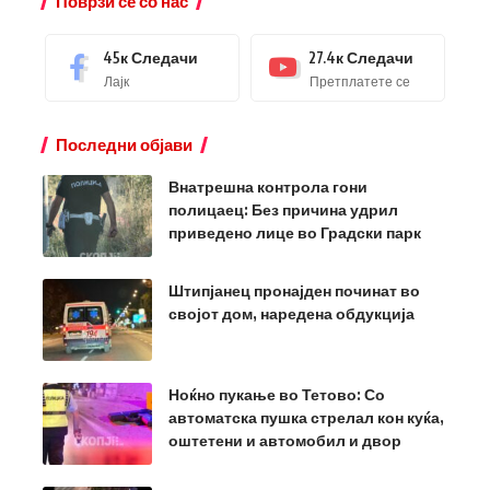
Поврзи се со нас
45к
Следачи
27.4к
Следачи
Лајк
Претплатете се
Последни објави
Внатрешна контрола гони
полицаец: Без причина удрил
приведено лице во Градски парк
Штипјанец пронајден починат во
својот дом, наредена обдукција
Ноќно пукање во Тетово: Со
автоматска пушка стрелал кон куќа,
оштетени и автомобил и двор