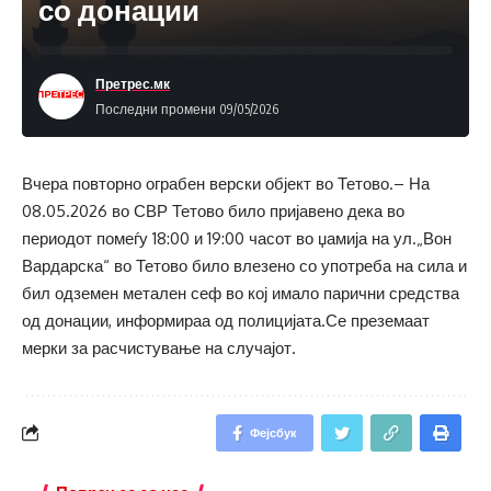
со донации
Претрес.мк
Последни промени 09/05/2026
Вчера повторно ограбен верски објект во Тетово.– На
08.05.2026 во СВР Тетово било пријавено дека во
периодот помеѓу 18:00 и 19:00 часот во џамија на ул.„Вон
Вардарска“ во Тетово било влезено со употреба на сила и
бил одземен метален сеф во кој имало парични средства
од донации, информираа од полицијата.Се преземаат
мерки за расчистување на случајот.
Фејсбук