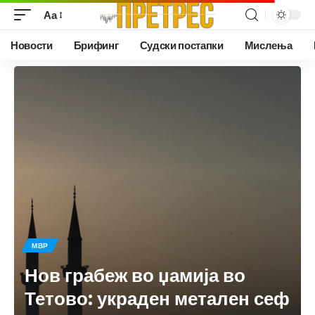
Аа
Новости
Брифинг
Судски постапки
Мислења
МВР
Нов грабеж во џамија во
Тетово: украден метален сеф