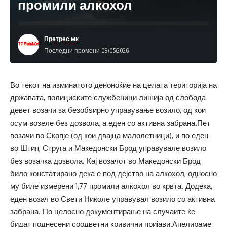
промили алкохол
Претрес.мк
Последни промени 09/05/2026
Во текот на изминатото деноноќие на целата територија на
државата, полициските службеници лишија од слобода
девет возачи за безобѕирно управување возило, од кои
осум возеле без дозвола, а еден со активна забрана.Пет
возачи во Скопје (од кои двајца малолетници), и по еден
во Штип, Струга и Македонски Брод управувале возило
без возачка дозвола. Кај возачот во Македонски Брод
било констатирано дека е под дејство на алкохол, односно
му биле измерени 1,77 промили алкохол во крвта. Додека,
еден возач во Свети Николе управувал возило со активна
забрана. По целосно документирање на случаите ќе
бидат поднесени соодветни кривични пријави.Апелираме