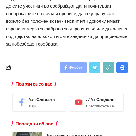
до сите учесници во сообраќајот да ги почитуваат
сообраќајните правила и прописи, да не управуваат
возило без положен возачки испит или доколку имаат
изречена мерка за забрана за управување или доколку се
под дејство на алкохол и сите заеднички да придонесеме
за побезбеден сообраќај.
Фејсбук
Поврзи се со нас
45к
Следачи
27.4к
Следачи
Лајк
Претплатете се
Последни објави
Внатрешна контрола гони